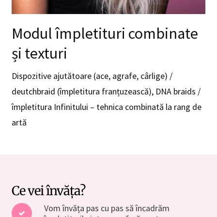
Modul împletituri combinate
și texturi
Dispozitive ajutătoare (ace, agrafe, cârlige) /
deutchbraid (împletitura franțuzească), DNA braids /
împletitura Infinitului – tehnica combinată la rang de
artă
Ce vei învăța?
Vom învăța pas cu pas să încadrăm