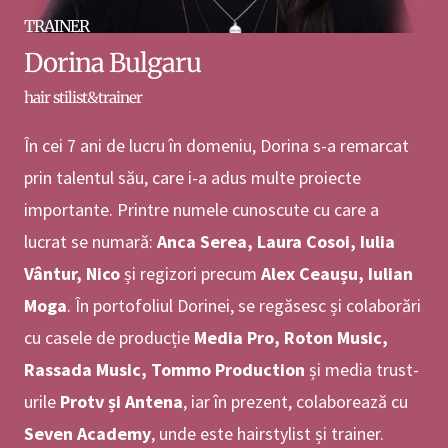
TRAINER
Dorina Bulgaru
hair stilist&trainer
În cei 7 ani de lucru în domeniu, Dorina s-a remarcat
prin talentul său, care i-a adus multe proiecte
importante. Printre numele cunoscute cu care a
lucrat se numară:
Anca Serea, Laura Cosoi, Iulia
Vântur, Nico
și regizori precum
Alex Ceaușu, Iulian
Moga
. În portofoliul Dorinei, se regăsesc și colaborări
cu casele de producție
Media Pro, Roton Music,
Rassada Music, Tommo Production
și media trust-
urile
Protv și Antena
, iar în prezent, colaborează cu
Seven Academy
, unde este hairstylist și trainer.