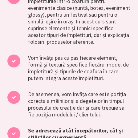
împletiturile intr-o coafură pentru
evenimente clasice (nuntă, botez, eveniment
glossy), pentru un festival sau pentru o
simplă ieșire în oraș. În acest curs sunt
cuprinse elemente și tehnici specifice
acestor tipuri de împletituri, dar și explicația
folosirii produselor aferente.
Vom învăța pas cu pas fiecare element,
formă și textură specifice fiecărui model de
împletitură și tipurile de coafura în care
putem integra aceste împletituri.
De asemenea, vom invăța care este poziția
corecta a mâinilor și a degetelor în timpul
procesului de creație dar și care trebuie sa
fie poziția modelului / clientului.
Se adresează atât începătorilor, cât și
stiliștilor cu experiență.