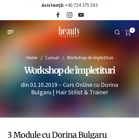
Asistență:
+40 724 375 593‬
0
Home
/
Cursuri
/
Workshop de împletituri
Workshop de împletituri
din 01.10.2019 – Curs Online cu Dorina
Bulgaru | Hair Stilist & Trainer
3 Module cu Dorina Bulgaru