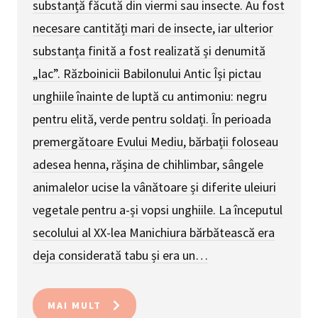
substanță făcută din viermi sau insecte. Au fost
necesare cantități mari de insecte, iar ulterior
substanța finită a fost realizată și denumită
„lac”. Războinicii Babilonului Antic Își pictau
unghiile înainte de luptă cu antimoniu: negru
pentru elită, verde pentru soldați. În perioada
premergătoare Evului Mediu, bărbații foloseau
adesea henna, rășina de chihlimbar, sângele
animalelor ucise la vânătoare și diferite uleiuri
vegetale pentru a-și vopsi unghiile. La începutul
secolului al XX-lea Manichiura bărbătească era
deja considerată tabu și era un…
MAI MULT