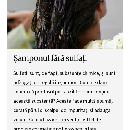
Șamponul fără sulfați
Sulfații sunt, de fapt, substanțe chimice, și sunt
adăugați de regulă în șampon. Cum ne dăm
seama că produsul pe care îl folosim conține
această substanță? Acesta face multă spumă,
curăță părul și scalpul de impurități și adaugă
volum. Cu o utilizare frecventă, astfel de
produse cosmetice pot provoca iritații,