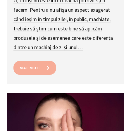
zi, totuși nu este întotdeauna potrivit să o
facem. Pentru a nu afișa un aspect exagerat
când ieșim în timpul zilei, în public, machiate,
trebuie să știm cum este bine să aplicăm
produsele și de asemenea care este diferența
dintre un machiaj de zi și unul…
MAI MULT