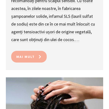
recomandați pentru scalpul sensibil. Cu toate
acestea, în zilele noastre, în fabricarea
șampoanelor solide, infamul SLS (lauril sulfat
de sodiu) este din ce în ce mai mult înlocuit cu
agenți tensioactivi ușori de origine vegetală,
care sunt obținuți din ulei de cocos.…
MAI MULT