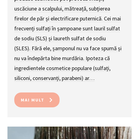
uscăciune a scalpului, mătreață, subțierea
firelor de păr și electrificare puternică. Cei mai
frecvenți sulfați în șampoane sunt lauril sulfat
de sodiu (SLS) și laureth sulfat de sodiu
(SLES). Fără ele, șamponul nu va face spumă și
nu va îndepărta bine murdăria. Ipoteza că
ingredientele cosmetice populare (sulfați,
siliconi, conservanți, parabeni) ar…
MAI MULT