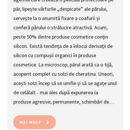
păr, lipește vârfurile „despicate” ale părului,
servește la o anumită fixare a coafurii și
conferă părului o strălucire atractivă. Acum,
peste 50% dintre produse cosmetice conțin
silicon. Există tendința de a înlocui derivații de
silicon cu compușii organici în produse
cosmetice. La microscop, părul arată ca o tijă,
acoperit complet cu solzi de cheratina. Uneori,
acești solzi încep să se umfle și să se agațe unul
de celălalt - mai ales după expunerea la
produse agresive, permanente, schimbări de…
MAI MULT