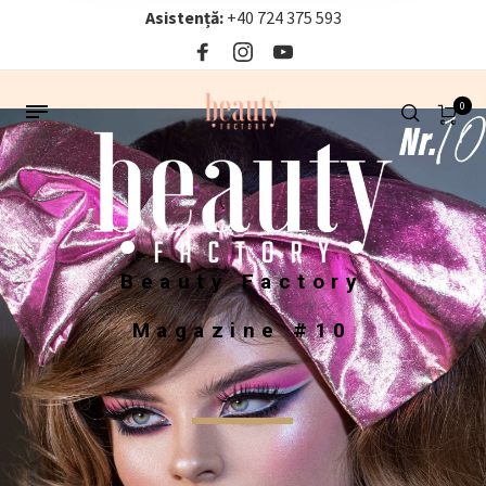
Asistență:
+40 724 375 593‬
0
B
e
a
u
t
y
F
a
c
t
o
r
y
M
a
g
a
z
i
n
e
#
1
0