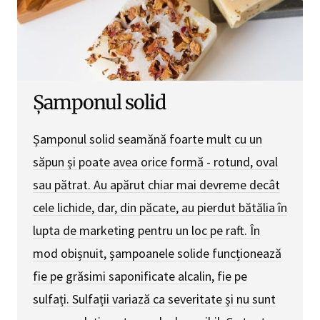
Șamponul solid
Șamponul solid seamănă foarte mult cu un
săpun și poate avea orice formă - rotund, oval
sau pătrat. Au apărut chiar mai devreme decât
cele lichide, dar, din păcate, au pierdut bătălia în
lupta de marketing pentru un loc pe raft. În
mod obișnuit, șampoanele solide funcționează
fie pe grăsimi saponificate alcalin, fie pe
sulfați. Sulfații variază ca severitate și nu sunt