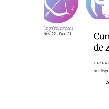
Cum
de 
De cele 
predispu
C