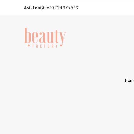
Asistență:
+40 724 375 593‬
Hom