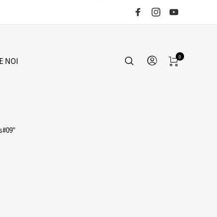
0
E NOI
s#09"