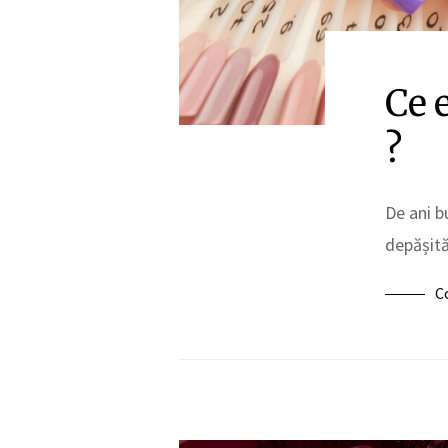
Ce 
?
De ani b
depășit
C