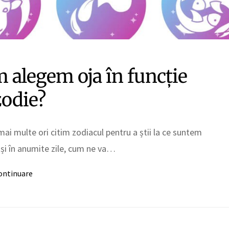
 alegem oja în funcție
zodie?
mai multe ori citim zodiacul pentru a știi la ce suntem
și în anumite zile, cum ne va…
ontinuare