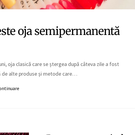
este oja semipermanentă
uni, oja clasică care se ștergea după câteva zile a fost
ă de alte produse și metode care…
ontinuare