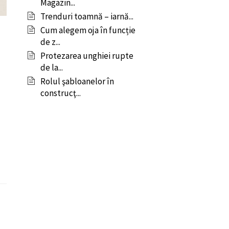
Magazin...
Trenduri toamnă – iarnă...
Cum alegem oja în funcție
de z...
Protezarea unghiei rupte
de la...
Rolul şabloanelor în
construcţ...