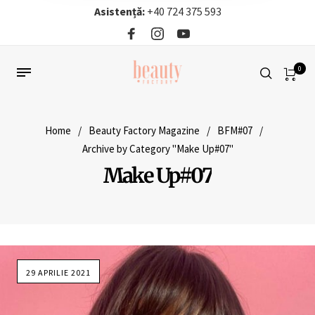
Asistență:
+40 724 375 593‬
0
Home
/
Beauty Factory Magazine
/
BFM#07
/
Archive by Category "Make Up#07"
Make Up#07
29 APRILIE 2021