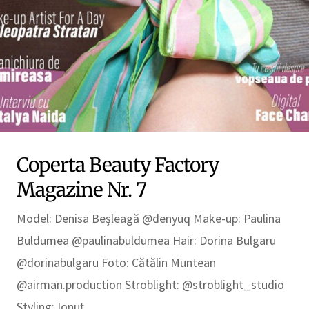
Coperta Beauty Factory
Magazine Nr. 7
Model: Denisa Beșleagă @denyuq Make-up: Paulina
Buldumea @paulinabuldumea Hair: Dorina Bulgaru
@dorinabulgaru Foto: Cătălin Muntean
@airman.production Stroblight: @stroblight_studio
Styling: Ionuț…