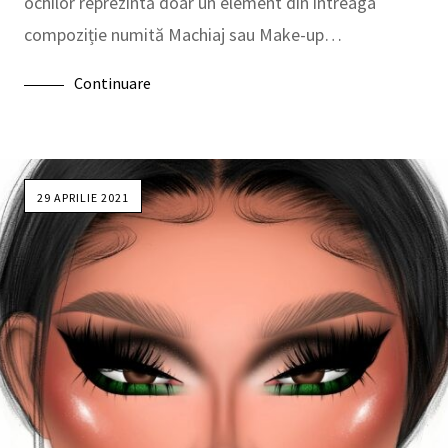
ochilor reprezintă doar un element din întreaga
compoziție numită Machiaj sau Make-up…
Continuare
29 APRILIE 2021