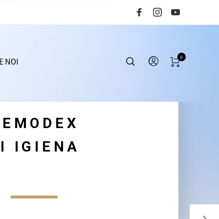
0
E NOI
TY FACTORY MAGAZINE
D
E
M
O
D
E
X
Ș
I
I
G
I
E
N
A