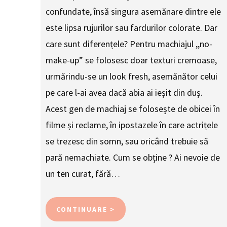
confundate, însă singura asemănare dintre ele
este lipsa rujurilor sau fardurilor colorate. Dar
care sunt diferențele? Pentru machiajul ,,no-
make-up” se folosesc doar texturi cremoase,
urmărindu-se un look fresh, asemănător celui
pe care l-ai avea dacă abia ai ieșit din duș.
Acest gen de machiaj se folosește de obicei în
filme și reclame, în ipostazele în care actrițele
se trezesc din somn, sau oricând trebuie să
pară nemachiate. Cum se obține ? Ai nevoie de
un ten curat, fără…
CONTINUARE >