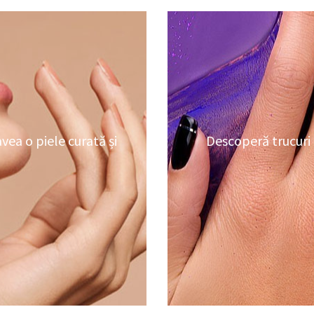
avea o piele curată și
Descoperă trucuri c