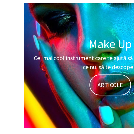
Make Up
Cel mai cool instrument care te ajută să 
ce nu, să te descoper
ARTICOLE