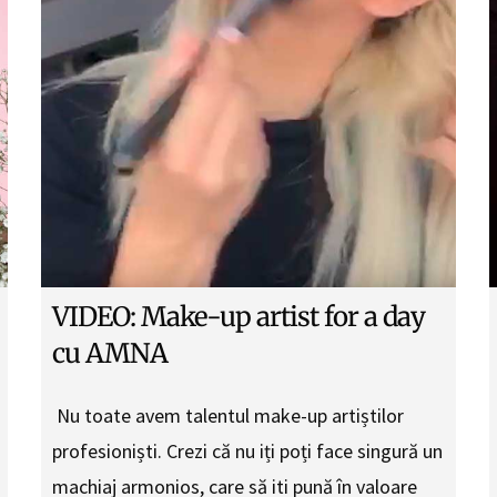
VIDEO: Make-up artist for a day
cu AMNA
Nu toate avem talentul make-up artiștilor
profesioniști. Crezi că nu iți poți face singură un
machiaj armonios, care să iti pună în valoare