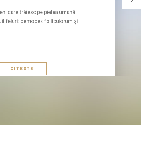
ni care trăiesc pe pielea umană.
uă feluri: demodex folliculorum și
CITEȘTE