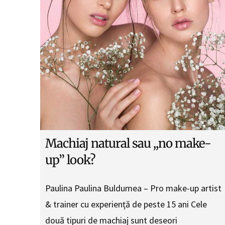
Machiaj natural sau ,,no make-
up” look?
Paulina Paulina Buldumea – Pro make-up artist
& trainer cu experiență de peste 15 ani Cele
două tipuri de machiaj sunt deseori