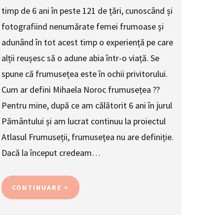
timp de 6 ani în peste 121 de țări, cunoscând și
fotografiind nenumărate femei frumoase și
adunând în tot acest timp o experiență pe care
alții reușesc să o adune abia într-o viață. Se
spune că frumusețea este în ochii privitorului.
Cum ar defini Mihaela Noroc frumusețea ??
Pentru mine, după ce am călătorit 6 ani în jurul
Pământului și am lucrat continuu la proiectul
Atlasul Frumuseții, frumusețea nu are definiție.
Dacă la început credeam…
CONTINUARE >