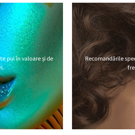
te pui în valoare și de
Recomandările speci
i.
fr