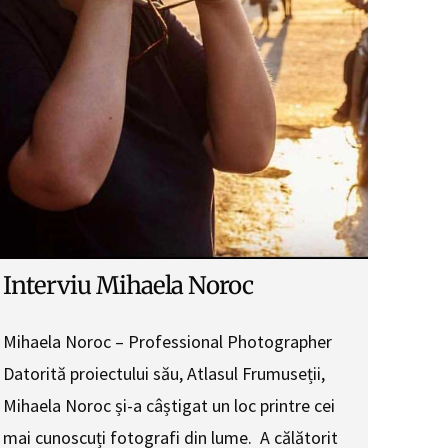
Interviu Mihaela Noroc
Mihaela Noroc – Professional Photographer
Datorită proiectului său, Atlasul Frumuseții,
Mihaela Noroc și-a câștigat un loc printre cei
mai cunoscuți fotografi din lume. A călătorit