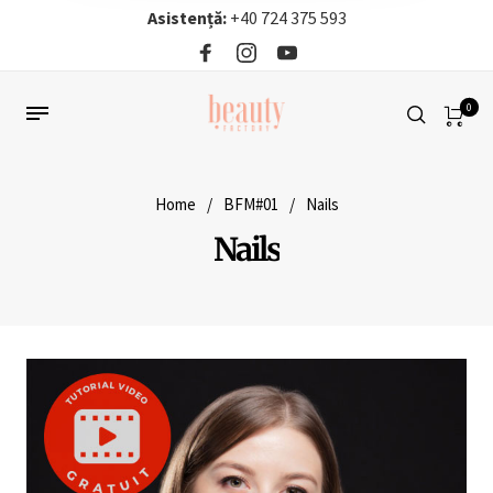
Asistență:
+40 724 375 593‬
0
Home
/
BFM#01
/
Nails
Nails