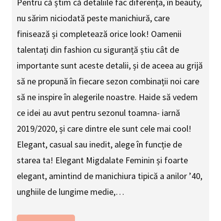
Pentru că știm că detaliile fac diferența, în beauty,
nu sărim niciodată peste manichiură, care
finisează și completează orice look! Oamenii
talentați din fashion cu siguranță știu cât de
importante sunt aceste detalii, și de aceea au grijă
să ne propună în fiecare sezon combinații noi care
să ne inspire în alegerile noastre. Haide să vedem
ce idei au avut pentru sezonul toamna- iarnă
2019/2020, și care dintre ele sunt cele mai cool!
Elegant, casual sau inedit, alege în funcție de
starea ta! Elegant Migdalate Feminin și foarte
elegant, amintind de manichiura tipică a anilor ’40,
unghiile de lungime medie,…