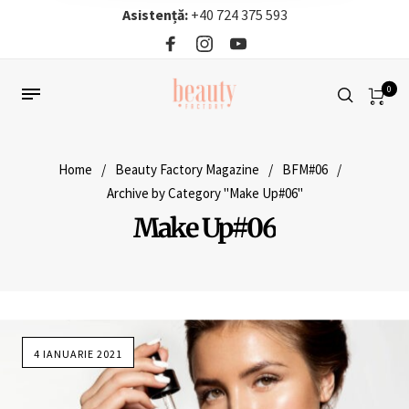
Asistență:
+40 724 375 593‬
0
Home
/
Beauty Factory Magazine
/
BFM#06
/
Archive by Category "Make Up#06"
Make Up#06
4 IANUARIE 2021