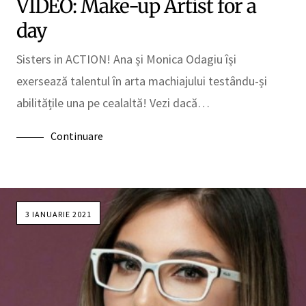
VIDEO: Make-up Artist for a
day
Sisters in ACTION! Ana și Monica Odagiu își
exersează talentul în arta machiajului testându-și
abilitățile una pe cealaltă! Vezi dacă…
Continuare
3 IANUARIE 2021