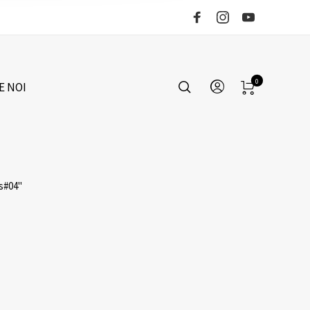
0
E NOI
s#04"