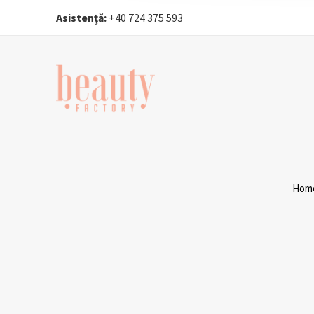
Asistență:
+40 724 375 593‬
Hom