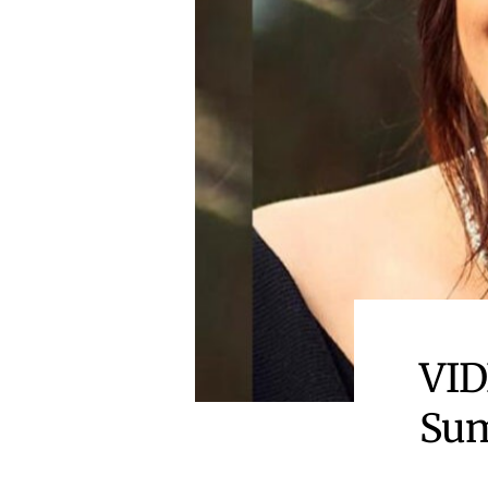
VID
Sum