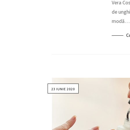
Vera Cos
de unghi
modă…
C
23 IUNIE 2020