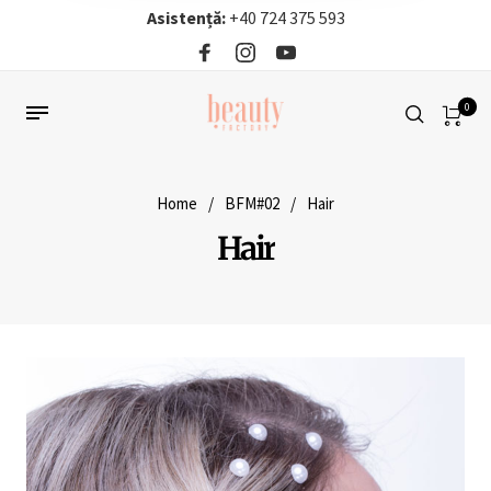
Asistență:
+40 724 375 593‬
0
Home
/
BFM#02
/
Hair
Hair