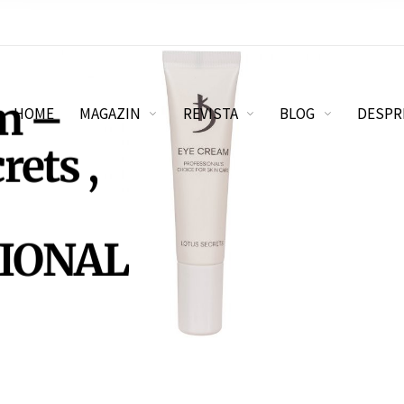
m –
HOME
MAGAZIN
REVISTA
BLOG
DESPR
rets ,
IONAL