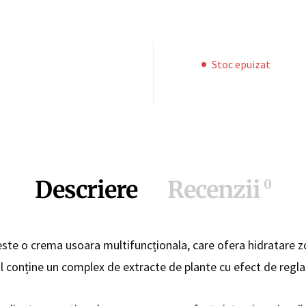
Stoc epuizat
Descriere
Recenzii
0
te o crema usoara multifuncționala, care ofera hidratare zon
ul conține un complex de extracte de plante cu efect de reglar