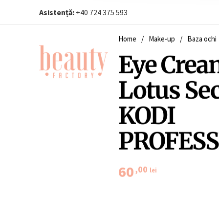
Asistență:
+40 724 375 593‬
Home
/
Make-up
/
Baza ochi
Eye Crea
Lotus Sec
KODI
PROFESS
60
,00
lei