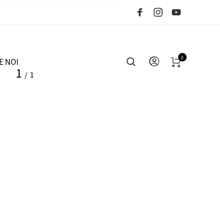
0
E NOI
1
/
1