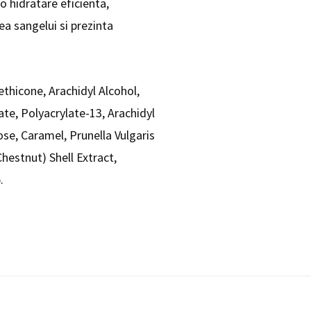
o hidratare eficienta,
ea sangelui si prezinta
thicone, Arachidyl Alcohol,
ate, Polyacrylate-13, Arachidyl
e, Caramel, Prunella Vulgaris
hestnut) Shell Extract,
.