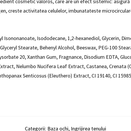
redient cosmetic valoros, care are un efect sistemic: asigură 
n, creste activitatea celulelor, imbunatateste microcircular
yl Isononanoate, Isododecane, 1,2-hexanediol, Glycerin, Dime
, Glyceryl Stearate, Behenyl Alcohol, Beeswax, PEG-100 Stear
ysorbate 20, Xanthan Gum, Fragnance, Disodium EDTA, Glucos
xtract, Nelumbo Nucifera Leaf Extract, Castanea, Crenata (C
nthopanax Senticosus (Eleuthero) Extract, CI 19140, CI 15985
Categorii:
Baza ochi
,
Ingrijirea tenului