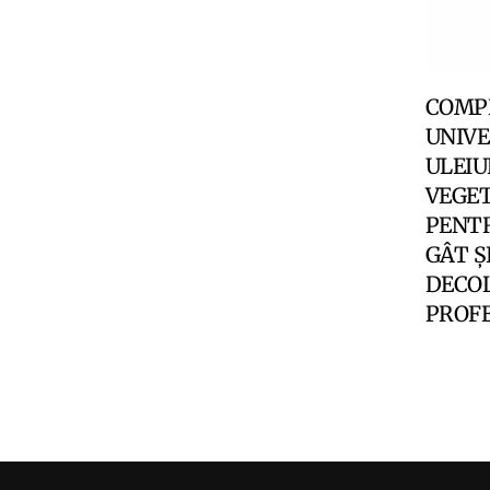
COMP
UNIVE
ULEIU
VEGE
PENTR
GÂT Ș
DECOL
PROF