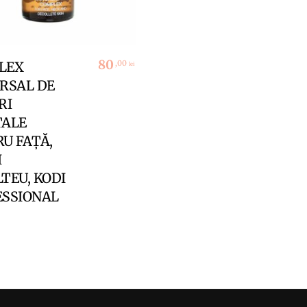
Citește Mai Mult
80
,00
LEX
lei
RSAL DE
RI
TALE
U FAȚĂ,
I
TEU, KODI
ESSIONAL