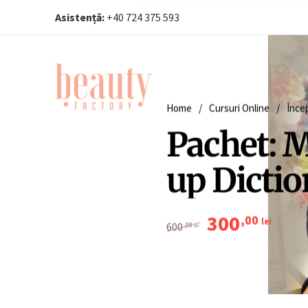
Asistență:
+40 724 375 593‬
Home
/
Cursuri Online
/
Înce
Pachet: 
up Dicti
300
,00
Prețul inițial a fost: 
Prețul 
lei
600
,00
lei