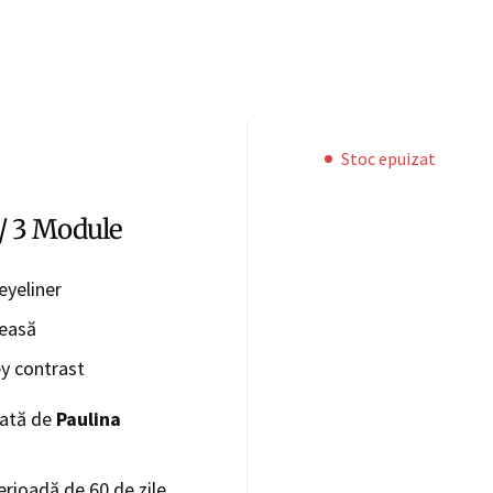
Stoc epuizat
/ 3 Module
eyeliner
reasă
y contrast
dată de
Paulina
erioadă de 60 de zile