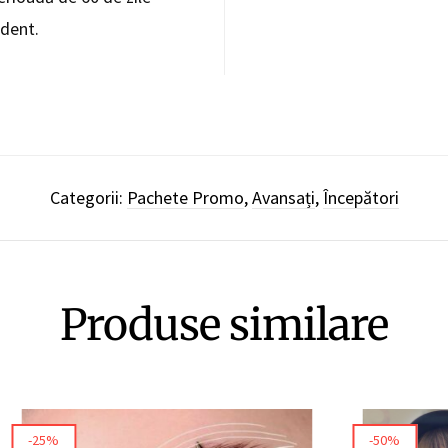
udent.
Categorii:
Pachete Promo
,
Avansați
,
Începători
Produse similare
-25%
-50%