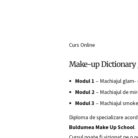
Curs Online
Make-up Dictionary 
Modul 1
– Machiajul glam- 
Modul 2
– Machiajul de mi
Modul 3
– Machiajul smoke
Diploma de specializare acor
Buldumea Make Up School
.
Cursul poate fi vizionat pe o p