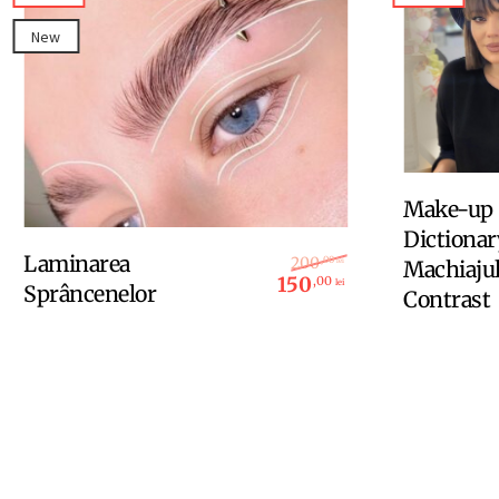
New
Make-up
Dictionary
Adaugă În Coș
Prețul inițial a fo
Laminarea
200
,00
Machiajul
lei
150
,00
lei
Sprâncenelor
Contrast
Prețul curent este
l inițial a fost: 1.500,00 lei.
l curent este: 1.000,00 lei.