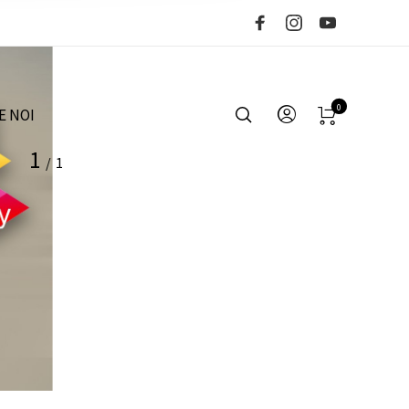
0
E NOI
1
/
1