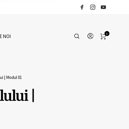
0
E NOI
ui | Modul 01
lului |