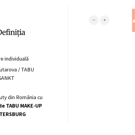
Cantitate Sprâncenele -
A
efiniția
Alternative:
e individuală
butarova / TABU
SANKT
auty din România cu
 de TABU MAKE-UP
ETERSBURG