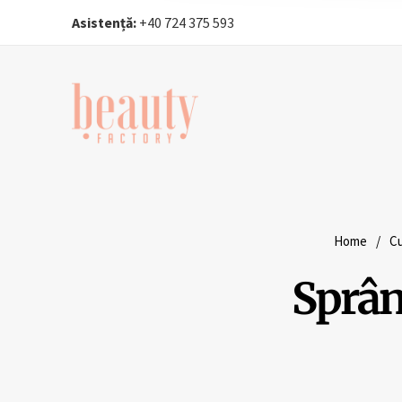
Asistență:
+40 724 375 593‬
Home
/
Cu
Sprânc