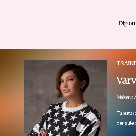
Diplom
TRAIN
Varv
Makeup Ar
Tabutaro
pensule 