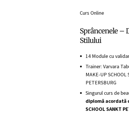
Curs Online
Sprâncenele – D
Stilului
14 Module cu validar
Trainer: Varvara Ta
MAKE-UP SCHOOL 
PETERSBURG
Singurul curs de be
diplomă acordată
SCHOOL SANKT P