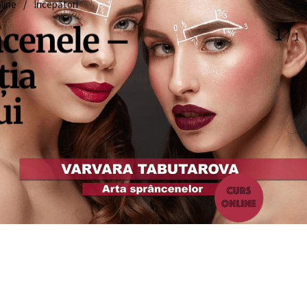
line
/
Începători
cenele –
1
/
1
ția
ui