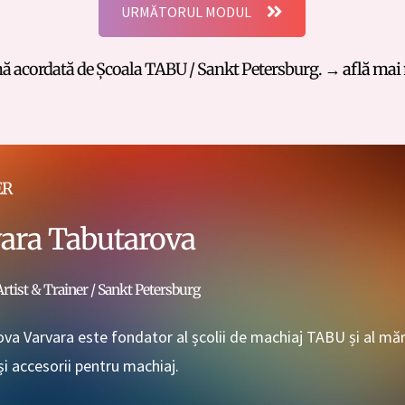
URMĂTORUL MODUL
ă acordată de Școala TABU / Sankt Petersburg.
→ află mai
ER
ara Tabutarova
tist & Trainer / Sankt Petersburg
va Varvara este fondator al școlii de machiaj TABU și al mă
și accesorii pentru machiaj.