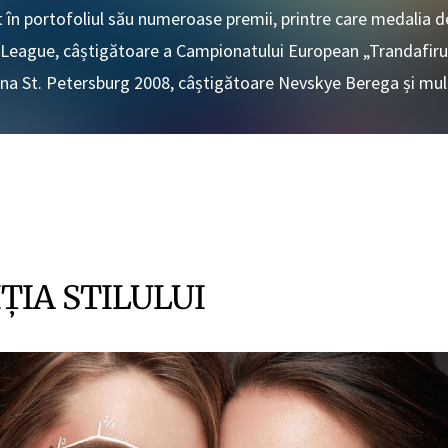
 în portofoliul său numeroase premii, printre care medalia 
League, câștigătoare a Campionatului European „Trandafirul 
a St. Petersburg 2008, câștigătoare Nevskye Berega și mult
ȚIA STILULUI