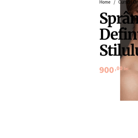
Home
/
Cursuri On
Sprân
Defin
Stilul
900
,00
lei