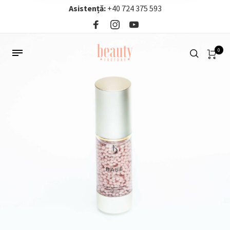
Asistență:
+40 724 375 593‬
0