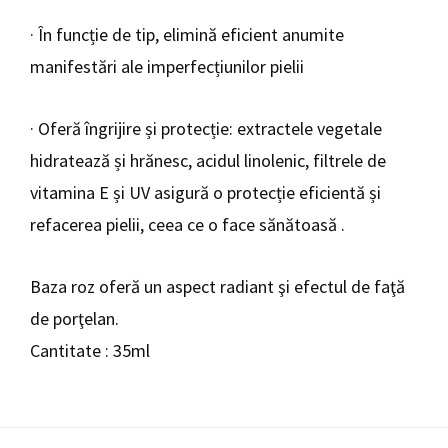
· În funcție de tip, elimină eficient anumite
manifestări ale imperfecțiunilor pielii
· Oferă îngrijire și protecție: extractele vegetale
hidratează și hrănesc, acidul linolenic, filtrele de
vitamina E și UV asigură o protecție eficientă și
refacerea pielii, ceea ce o face sănătoasă .
Baza roz oferă un aspect radiant şi efectul de faţă
de porţelan.
Cantitate : 35ml