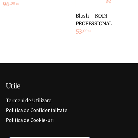
96
,00
lei
Blush – KODI
PROFESSIONAL
53
,00
lei
Utile
Termeni de Utilizare
Politica de Confidentalitate
Politica de Cookie-uri