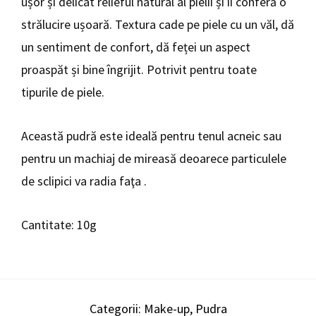
ușor și delicat relieful natural al pielii și îi conferă o
strălucire ușoară. Textura cade pe piele cu un văl, dă
un sentiment de confort, dă feței un aspect
proaspăt și bine îngrijit. Potrivit pentru toate
tipurile de piele.
Această pudră este ideală pentru tenul acneic sau
pentru un machiaj de mireasă deoarece particulele
de sclipici va radia faţa .
Cantitate: 10g
Categorii:
Make-up
,
Pudra