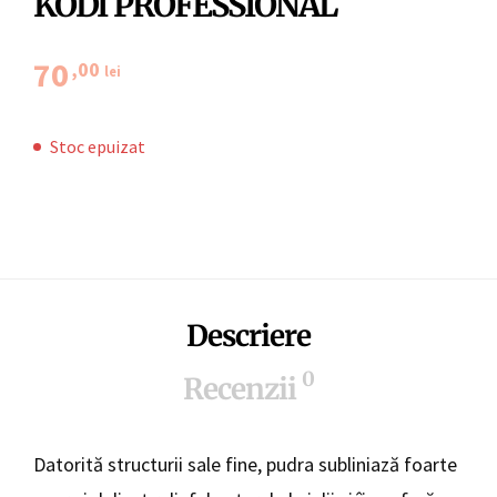
KODI PROFESSIONAL
70
,00
lei
Stoc epuizat
Descriere
0
Recenzii
Datorită structurii sale fine, pudra subliniază foarte