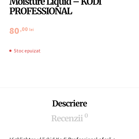
Moisture Liquid – KODI
PROFESSIONAL
80
,00
lei
Stoc epuizat
Descriere
0
Recenzii