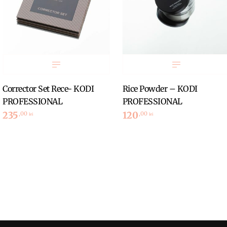
Corrector Set Rece- KODI
Rice Powder – KODI
PROFESSIONAL
PROFESSIONAL
235
120
,00
,00
lei
lei