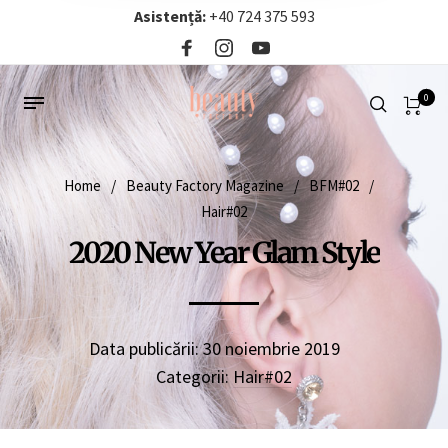
Asistență:
+40 724 375 593‬
0
Home
/
Beauty Factory Magazine
/
BFM#02
/
Hair#02
2020 New Year Glam Style
Data publicării:
30 noiembrie 2019
Categorii:
Hair#02