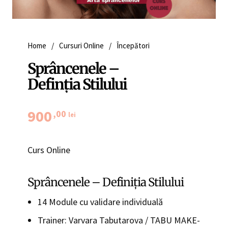
Home
/
Cursuri Online
/
Începători
Sprâncenele –
Definția Stilului
900
,00
lei
Curs Online
Sprâncenele – Definiția Stilului
14 Module cu validare individuală
Trainer: Varvara Tabutarova / TABU MAKE-