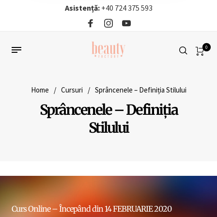
Asistență:
+40 724 375 593‬
0
Home
/
Cursuri
/
Sprâncenele – Definiția Stilului
Sprâncenele – Definiția
Stilului
Curs Online – Începând din 14 FEBRUARIE 2020