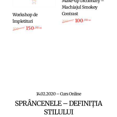
Make-up Dictionary –
Machiajul Smokey
Contrast
Workshop de
100
Prețul inițial a fost: 
Prețul curent
,00
împletituri
lei
200
,00
lei
150
Prețul inițial a fost: 300,00 lei.
Prețul curent este: 150,00 lei.
,00
lei
300
,00
lei
14.02.2020 – Curs Online
SPRÂNCENELE – DEFINIȚIA
STILULUI