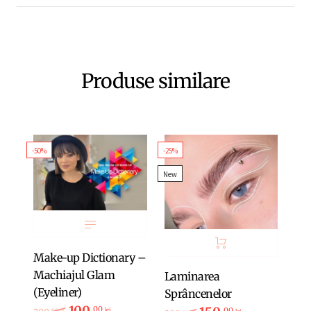
Produse similare
-50%
-25%
New
Make-up Dictionary –
Machiajul Glam
Laminarea
(Eyeliner)
Sprâncenelor
100
Prețul inițial a fost: 200,00 lei.
Prețul curent este: 100,00 lei.
,00
,00
lei
,00