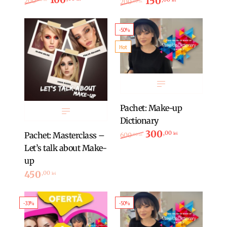
150
Prețul inițial a fost: 
Prețul curent
200
lei
200
lei
,00
lei
-50%
Hot
Pachet: Make-up
Dictionary
300
Prețul inițial a fost: 
Prețul curent
,00
Pachet: Masterclass –
lei
600
,00
lei
Let’s talk about Make-
up
450
,00
lei
-33%
-50%