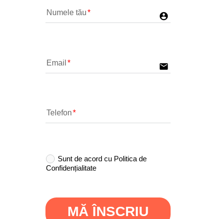
Numele tău
account_circle e853
Email
email
Telefon
Sunt de acord cu Politica de
Confidențialitate
MĂ ÎNSCRIU