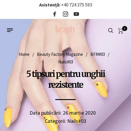
Asistență:
+40 724 375 593‬
0
Home
/
Beauty Factory Magazine
/
BFM#03
/
Nails#03
5 tipsuri pentru unghii
rezistente
Data publicării:
26 martie 2020
Categorii:
Nails#03