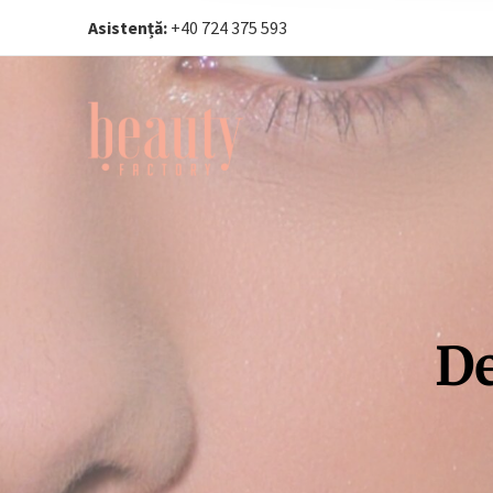
Asistență:
+40 724 375 593‬
De