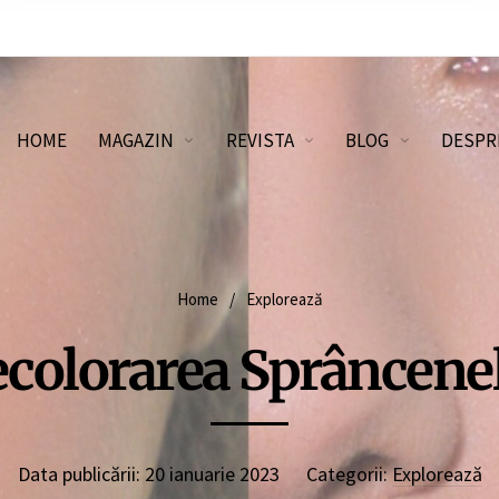
HOME
MAGAZIN
REVISTA
BLOG
DESPR
Home
/
Explorează
colorarea Sprâncene
Data publicării:
20 ianuarie 2023
Categorii:
Explorează