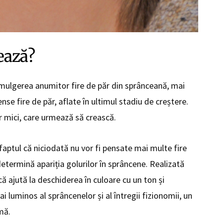
ează?
 smulgerea anumitor fire de păr din sprânceană, mai
nse fire de păr, aflate în ultimul stadiu de creștere.
r mici, care urmează să crească.
 faptul că niciodată nu vor fi pensate mai multe fire
determină apariția golurilor în sprâncene. Realizată
 ajută la deschiderea în culoare cu un ton și
 luminos al sprâncenelor și al întregii fizionomii, un
mă.