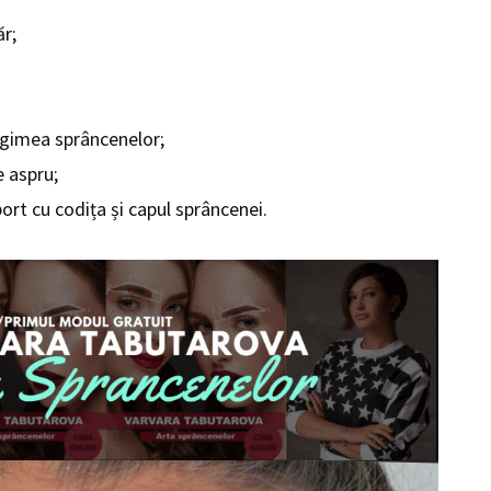
ăr;
ungimea sprâncenelor;
e aspru;
ort cu codița și capul sprâncenei.