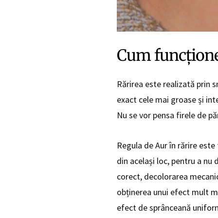
Cum funcțion
Rărirea este realizată prin
exact cele mai groase și inte
Nu se vor pensa firele de pă
Regula de Aur în rărire este
din același loc, pentru a nu 
corect, decolorarea mecanică
obținerea unui efect mult mai
efect de sprânceană unifor