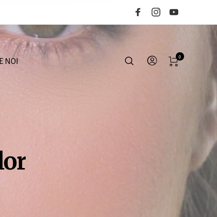
0
E NOI
lor