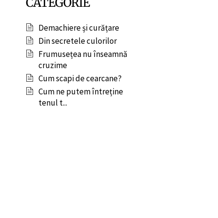
CATEGORIE
Demachiere și curățare
Din secretele culorilor
Frumusețea nu înseamnă
cruzime
Cum scapi de cearcane?
Cum ne putem întreține
tenul t...