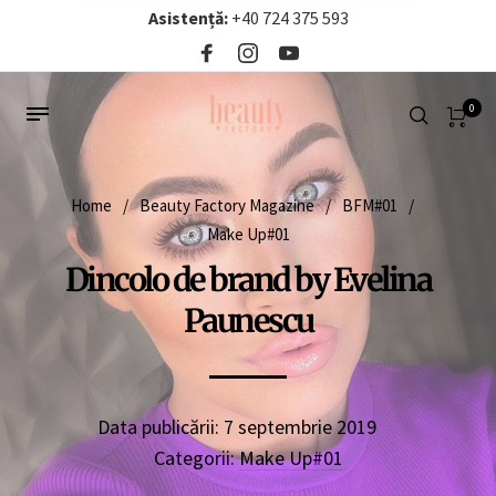
Asistență:
+40 724 375 593‬
0
Home
/
Beauty Factory Magazine
/
BFM#01
/
Make Up#01
Dincolo de brand by Evelina
Paunescu
Data publicării:
7 septembrie 2019
Categorii:
Make Up#01