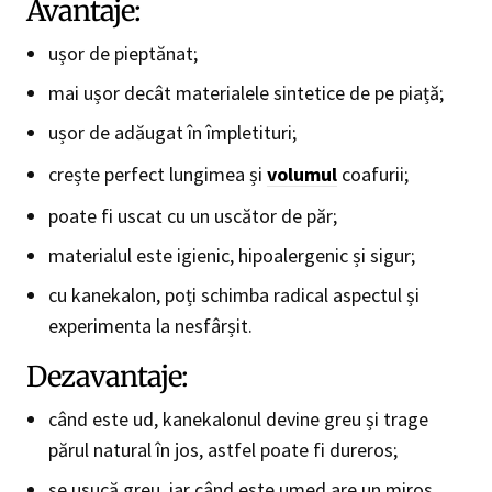
Avantaje:
ușor de pieptănat;
mai ușor decât materialele sintetice de pe piață;
ușor de adăugat în împletituri;
crește perfect lungimea și
volumul
coafurii;
poate fi uscat cu un uscător de păr;
materialul este igienic, hipoalergenic și sigur;
cu kanekalon, poți schimba radical aspectul și
experimenta la nesfârșit.
Dezavantaje:
când este ud, kanekalonul devine greu și trage
părul natural în jos, astfel poate fi dureros;
se usucă greu, iar când este umed are un miros