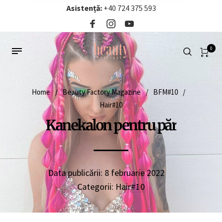
Asistență:
+40 724 375 593‬
0
Home
/
Beauty Factory Magazine
/
BFM#10
/
Hair#10
Kanekalon pentru păr
Data publicării:
8 februarie 2022
Categorii:
Hair#10