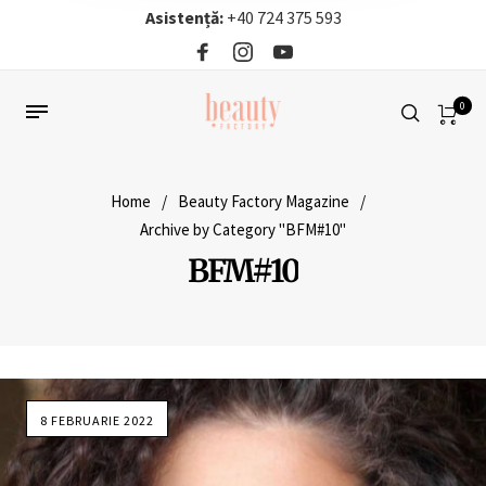
Asistență:
+40 724 375 593‬
0
Home
/
Beauty Factory Magazine
/
Archive by Category "BFM#10"
BFM#10
8 FEBRUARIE 2022