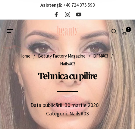
Asistență:
+40 724 375 593‬
0
Home
/
Beauty Factory Magazine
/
BFM#03
/
Nails#03
Tehnica cu pilire
Data publicării:
30 martie 2020
Categorii:
Nails#03