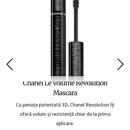
Chanel Le Volume Revolution
Mascara
O
Cu periuța patentată 3D, Chanel Revolution îți
oferă volum și rezistență chiar de la prima
aplicare.