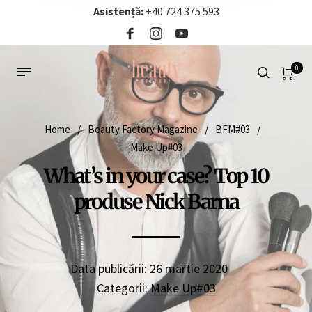
Asistență:
+40 724 375 593‬
0
Home
/
Beauty Factory Magazine
/
BFM#03
/
Make Up#03
What’s in your case? Top 10
produse Nick Barna
Data publicării:
26 martie 2020
Categorii:
Make Up#03