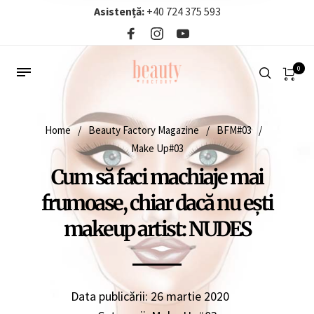
Asistență:
+40 724 375 593‬
0
Home
/
Beauty Factory Magazine
/
BFM#03
/
Make Up#03
Cum să faci machiaje mai
frumoase, chiar dacă nu eşti
makeup artist: NUDES
Data publicării:
26 martie 2020