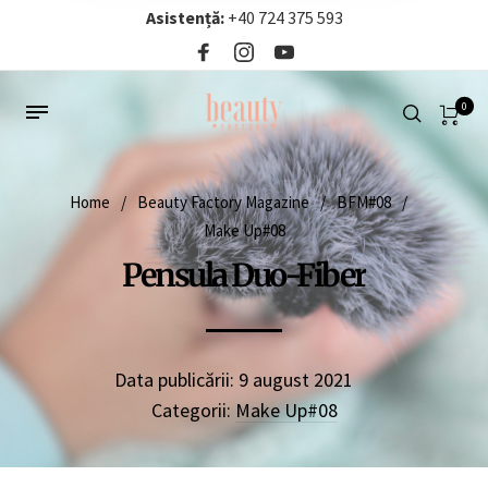
Asistență:
+40 724 375 593‬
0
Home
/
Beauty Factory Magazine
/
BFM#08
/
Make Up#08
Pensula Duo-Fiber
Data publicării:
9 august 2021
Categorii:
Make Up#08