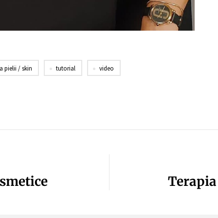
a pielii / skin
tutorial
video
osmetice
Terapia