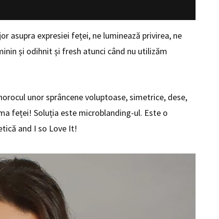
r asupra expresiei feței, ne luminează privirea, ne
inin și odihnit și fresh atunci când nu utilizăm
orocul unor sprâncene voluptoase, simetrice, dese,
a feței! Soluția este microblanding-ul. Este o
tică and I so Love It!