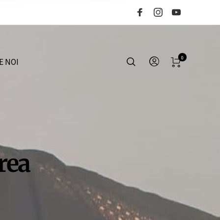
0
E NOI
rea