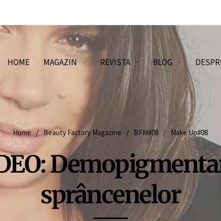
HOME
MAGAZIN
REVISTA
BLOG
DESPR
Home
/
Beauty Factory Magazine
/
BFM#08
/
Make Up#08
DEO: Demopigmenta
sprâncenelor