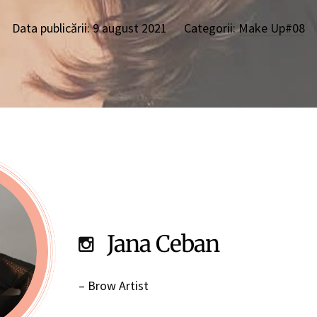
Data publicării:
9 august 2021
Categorii:
Make Up#08
Jana Ceban
– Brow Artist