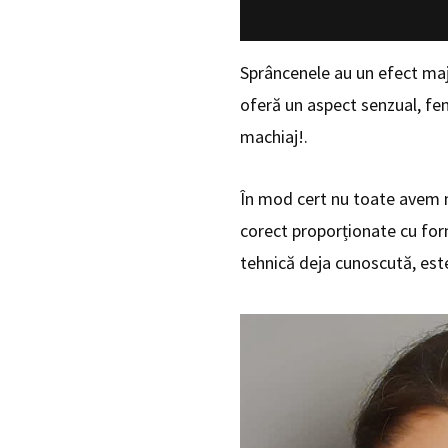
Sprâncenele au un efect majo
oferă un aspect senzual, fem
machiaj!.
În mod cert nu toate avem n
corect proporționate cu form
tehnică deja cunoscută, este