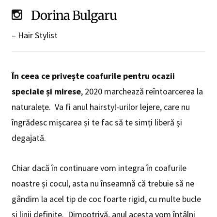
Dorina Bulgaru
– Hair Stylist
În ceea ce privește coafurile pentru ocazii
speciale și mirese
, 2020 marchează reîntoarcerea la
naturalețe. Va fi anul hairstyl-urilor lejere, care nu
îngrădesc mișcarea și te fac să te simți liberă și
degajată.
Chiar dacă în continuare vom integra în coafurile
noastre și cocul, asta nu înseamnă că trebuie să ne
gândim la acel tip de coc foarte rigid, cu multe bucle
și linii definite. Dimpotrivă, anul acesta vom întâlni