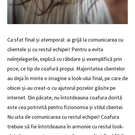
Ca sfat final și atemporal: ai grijă la comunicarea cu
clientele și cu restul echipei! Pentru a evita
neînțelegerile, explică cu răbdare și exemplifică prin
poze, ce tip de coafură propui. Majoritatea clientelor
au deja în minte o imagine a look-ului final, pe care de
obicei și-au creat-o cu ajutorul pozelor găsite pe
internet. Din păcate, nu întotdeauna coafura dorită
este cea potrivită pentru fizionomia și stilul clientei.
Nu uita de comunicarea cu restul echipei! Coafura
trebuie să fie întotdeauna în armonie cu restul look-