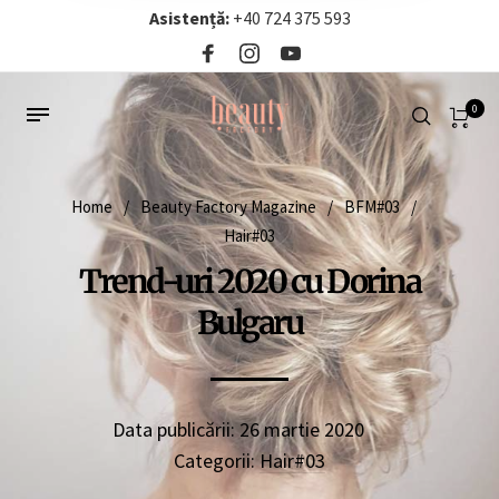
Asistență:
+40 724 375 593‬
0
Home
/
Beauty Factory Magazine
/
BFM#03
/
Hair#03
Trend-uri 2020 cu Dorina
Bulgaru
Data publicării:
26 martie 2020
Categorii:
Hair#03