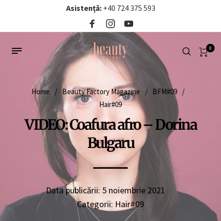
Asistență:
+40 724 375 593‬
0
Home
/
Beauty Factory Magazine
/
BFM#09
/
Hair#09
VIDEO: Coafura afro – Dorina
Bulgaru
Data publicării:
5 noiembrie 2021
Categorii:
Hair#09