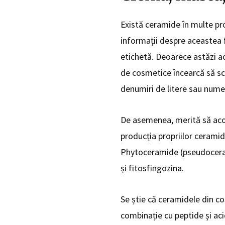
Există ceramide în multe prod
informații despre aceastea f
etichetă. Deoarece astăzi ac
de cosmetice încearcă să scr
denumiri de litere sau numere
De asemenea, merită să aco
producția propriilor cerami
Phytoceramide (pseudoceram
și fitosfingozina.
Se știe că ceramidele din co
combinație cu peptide și acid 