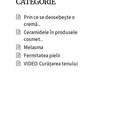
CATEGORIE
Prin ce se deosebește o
cremă...
Ceramidele în produsele
cosmet...
Melasma
Fermitatea pielii
VIDEO: Curățarea tenului