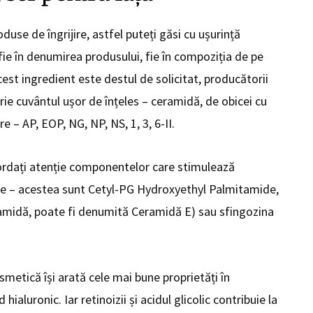
use de îngrijire, astfel puteți găsi cu ușurință
ie în denumirea produsului, fie în compoziția de pe
est ingredient este destul de solicitat, producătorii
ie cuvântul ușor de înțeles – ceramidă, de obicei cu
 – AP, EOP, NG, NP, NS, 1, 3, 6-II.
rdați atenție componentelor care stimulează
de – acestea sunt Cetyl-PG Hydroxyethyl Palmitamide,
idă, poate fi denumită Ceramidă E) sau sfingozina
smetică își arată cele mai bune proprietăți în
hialuronic. Iar retinoizii și acidul glicolic contribuie la