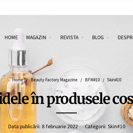
HOME
MAGAZIN
REVISTA
BLOG
DESPR
Home
/
Beauty Factory Magazine
/
BFM#10
/
Skin#10
dele în produsele co
Data publicării:
8 februarie 2022
Categorii:
Skin#10