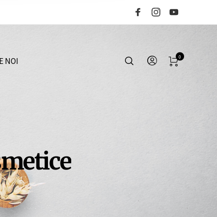
0
E NOI
smetice