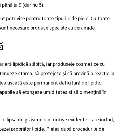
și până la 9 (dar nu 5).
 potrivite pentru toate tipurile de piele. Cu toate
 sunt necesare produse speciale cu ceramide.
ă
rieră lipidică slăbită, iar produsele cosmetice cu
enueze starea, să protejeze și să prevină o reacție la
ielea uscată este permanent deficitară de lipide.
pabile să etanșeze umiditatea și să o mențină în
 o lipsă de grăsime din motive evidente, care includ,
ezei propriilor lipide. Pielea după procedurile de