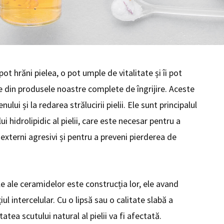
ot hrăni pielea, o pot umple de vitalitate și îi pot
rte din produsele noastre complete de îngrijire. Aceste
ului și la redarea strălucirii pielii. Ele sunt principalul
i hidrolipidic al pielii, care este necesar pentru a
 externi agresivi și pentru a preveni pierderea de
le ale ceramidelor este construcția lor, ele avand
l intercelular. Cu o lipsă sau o calitate slabă a
atea scutului natural al pielii va fi afectată.