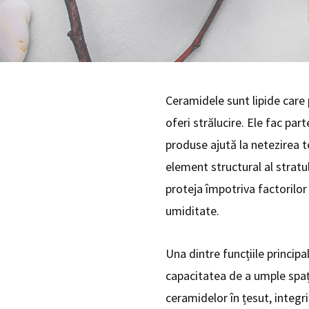
Ceramidele sunt lipide care p
oferi strălucire. Ele fac pa
produse ajută la netezirea ten
element structural al stratulu
proteja împotriva factorilor
umiditate.
Una dintre funcțiile principa
capacitatea de a umple spațiu
ceramidelor în țesut, integrit