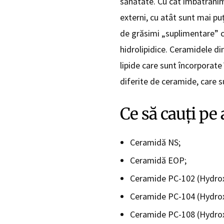
sănătate. Cu cât îmbătrânim 
externi, cu atât sunt mai p
de grăsimi „suplimentare” ce
hidrolipidice. Ceramidele din 
lipide care sunt încorporate
diferite de ceramide, care s
Ce să cauți pe
Ceramidă NS;
Ceramidă EOP;
Ceramide PC-102 (Hydrox
Ceramide PC-104 (Hydrox
Ceramide PC-108 (Hydrox