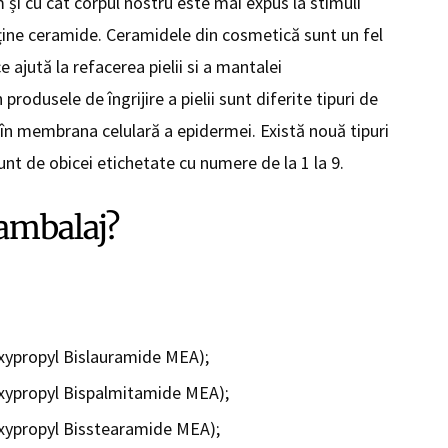
și cu cât corpul nostru este mai expus la stimuli
uține ceramide. Ceramidele din cosmetică sunt un fel
 ajută la refacerea pielii si a mantalei
produsele de îngrijire a pielii sunt diferite tipuri de
 în membrana celulară a epidermei. Există nouă tipuri
unt de obicei etichetate cu numere de la 1 la 9.
 ambalaj?
ypropyl Bislauramide MEA);
ypropyl Bispalmitamide MEA);
ypropyl Bisstearamide MEA);