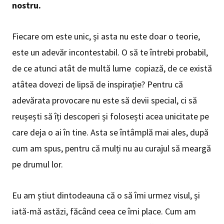
nostru.
Fiecare om este unic, și asta nu este doar o teorie,
este un adevăr incontestabil. O să te întrebi probabil,
de ce atunci atât de multă lume copiază, de ce există
atâtea dovezi de lipsă de inspirație? Pentru că
adevărata provocare nu este să devii special, ci să
reușești să îți descoperi și folosești acea unicitate pe
care deja o ai în tine. Asta se întâmplă mai ales, după
cum am spus, pentru că mulți nu au curajul să meargă
pe drumul lor.
Eu am știut dintodeauna că o să îmi urmez visul, și
iată-mă astăzi, făcând ceea ce îmi place. Cum am