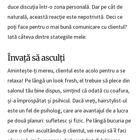
duce discuția într-o zona personală. Dar pe cât de
naturală, această reacție este nepotrivită. Deci ce
poți face pentru o mai bună comunicare cu clientul?
Iată câteva dintre stategiile mele:
Învață să asculți
Amintește-ți mereu, clientul este acolo pentru a se
relaxa! Pe lângă un look fresh, el trebuie să plece din
salonul tău bine dispus, simțind că odată cu coafura,
și-a împrospătat și psihicul. Dacă vreți, hairstylist-ul
este un fel de psiholog, care are avantajul de a lucra
pe două planuri: sufletesc și fizic. Pe lângă bucuria pe
care o oferi ascultându-ți clientul, vei reuși să îl faci