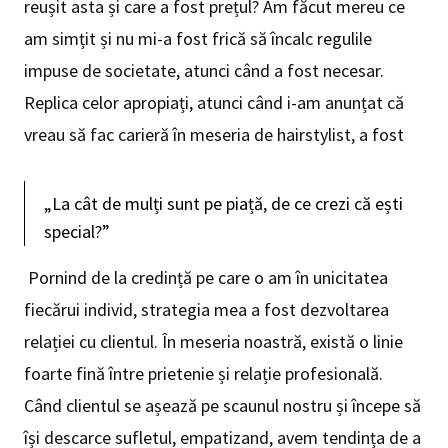
reușit asta și care a fost prețul? Am făcut mereu ce
am simțit și nu mi-a fost frică să încalc regulile
impuse de societate, atunci când a fost necesar.
Replica celor apropiați, atunci când i-am anunțat că
vreau să fac carieră în meseria de hairstylist, a fost
„La cât de mulți sunt pe piață, de ce crezi că ești
special?”
Pornind de la credință pe care o am în unicitatea
fiecărui individ, strategia mea a fost dezvoltarea
relației cu clientul. În meseria noastră, există o linie
foarte fină între prietenie și relație profesională.
Când clientul se așează pe scaunul nostru și începe să
își descarce sufletul, empatizand, avem tendința de a