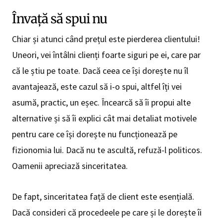
Învață să spui nu
Chiar și atunci când prețul este pierderea clientului!
Uneori, vei întâlni clienți foarte siguri pe ei, care par
că le știu pe toate. Dacă ceea ce își dorește nu îl
avantajează, este cazul să i-o spui, altfel îți vei
asumă, practic, un eșec. Încearcă să îi propui alte
alternative și să îi explici cât mai detaliat motivele
pentru care ce își dorește nu funcționează pe
fizionomia lui. Dacă nu te ascultă, refuză-l politicos.
Oamenii apreciază sinceritatea.
De fapt, sinceritatea față de client este esențială.
Dacă consideri că procedeele pe care și le dorește îi