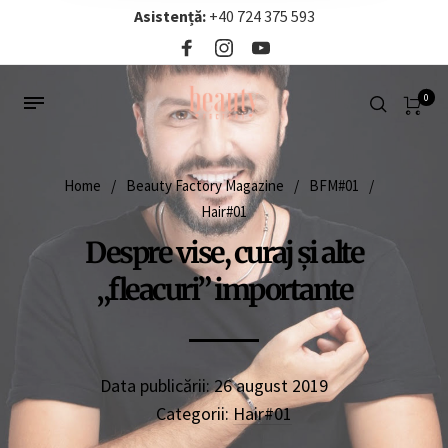
Asistență:
+40 724 375 593‬
0
Home
/
Beauty Factory Magazine
/
BFM#01
/
Hair#01
Despre vise, curaj și alte
„fleacuri” importante
Data publicării:
26 august 2019
Categorii:
Hair#01