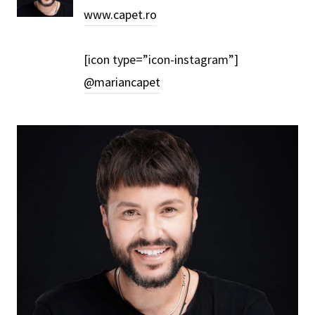
www.capet.ro
[icon type=”icon-instagram”]
@mariancapet