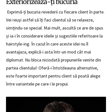
Exteriorizează-ți bucuria
Exprimă-ți bucuria revederii cu fiecare client în parte.
Vei reuși astfel să îți faci clientul să se relaxeze,
simțindu-se special. Mai mult, ascultă ce are de spus
și ia-i în considerare ideile și sugestiile referitoare la
hairstyle-ing. În cazul în care aceste idei nu îl
avantajaza, explică-i asta într-un mod cât mai
diplomat. Nu bloca niciodată propunerile venite din
partea clientului! Oferă-i întotdeauna alternative,
este foarte important pentru client să poată alege
între variantele pe care i le propui.