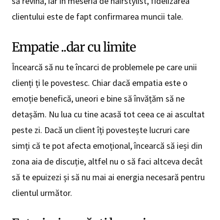
să revină, iar în meseria de hairstylist, fidelizarea
clientului este de fapt confirmarea muncii tale.
Empatie ..dar cu limite
Încearcă să nu te încarci de problemele pe care unii
clienți ți le povestesc. Chiar dacă empatia este o
emoție benefică, uneori e bine să învățăm să ne
detașăm. Nu lua cu tine acasă tot ceea ce ai ascultat
peste zi. Dacă un client îți povestește lucruri care
simți că te pot afecta emoțional, încearcă să ieși din
zona aia de discuție, altfel nu o să faci altceva decât
să te epuizezi și să nu mai ai energia necesară pentru
clientul următor.