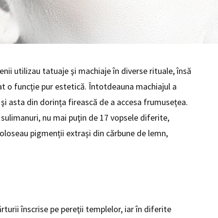
nii utilizau tatuaje şi machiaje în diverse rituale, însă
t o funcţie pur estetică. Întotdeauna machiajul a
 şi asta din dorința firească de a accesa frumusețea.
sulimanuri, nu mai puţin de 17 vopsele diferite,
foloseau pigmenții extrași din cărbune de lemn,
urii înscrise pe pereţii templelor, iar în diferite