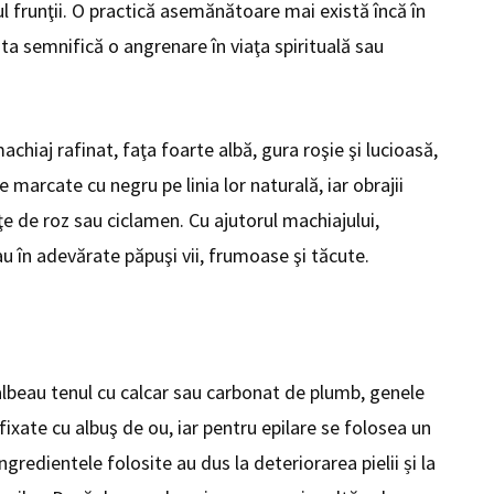
l frunţii. O practică asemănătoare mai există încă în
sta semnifică o angrenare în viaţa spirituală sau
chiaj rafinat, faţa foarte albă, gura roşie şi lucioasă,
e marcate cu negru pe linia lor naturală, iar obrajii
ţe de roz sau ciclamen. Cu ajutorul machiajului,
 în adevărate păpuşi vii, frumoase şi tăcute.
 albeau tenul cu calcar sau carbonat de plumb, genele
fixate cu albuş de ou, iar pentru epilare se folosea un
gredientele folosite au dus la deteriorarea pielii și la