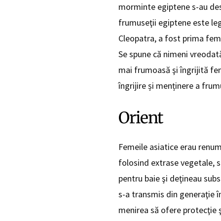
morminte egiptene s-au des
frumuseţii egiptene este le
Cleopatra, a fost prima feme
Se spune că nimeni vreodată
mai frumoasă şi îngrijită fe
îngrijire și menținere a frum
Orient
Femeile asiatice erau renumi
folosind extrase vegetale, s
pentru baie şi deţineau subs
s-a transmis din generaţie î
menirea să ofere protecţie şi