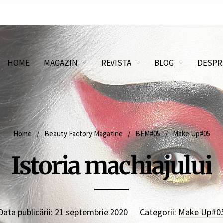
HOME
MAGAZIN
REVISTA
BLOG
DESPR
Home
/
Beauty Factory Magazine
/
BFM#05
/
Make Up#05
Istoria machiajului
Data publicării:
21 septembrie 2020
Categorii:
Make Up#0