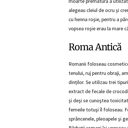
moarte prematură a utilizat
alegeau cleiul de ocru şi cr
cu henna roşie, pentru a păr
vopsea roşie erau la mare c
Roma Antică
Romanii foloseau cosmeticele
tenului, ruj pentru obraji, 
dinților. Se utilizau trei tip
extract de fecale de crocodi
şi deşi se cunoştea toxicitat
femeile totuşi îl foloseau. 
sprâncenele, pleoapele şi ge
Bărbații romani îşi vopseau t