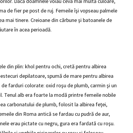
orilor. Dacă doamnele voiau ceva mai multă culoare,
ema de fier pe post de ruj. Femeile îşi vopseau palmele
ea mai tinere. Creioane din cărbune şi batoanele de
ăutare în acea perioadă.
 din plin: khol pentru ochi, cretă pentru albirea
amestecuri depilatoare, spumă de mare pentru albirea
uri de farduri colorate: oxid roşu de plumb, carmin şi un
l. Tenul alb era foarte la modă printre femeile nobile
ea carbonatului de plumb, folosit la albirea feţei,
Femeile din Roma antică se fardau cu pudră de aur,
nele erau pictate cu negru, gura era fardată cu roşu.
ălpile şi unghiile picioarelor cu roşu şi foloseau