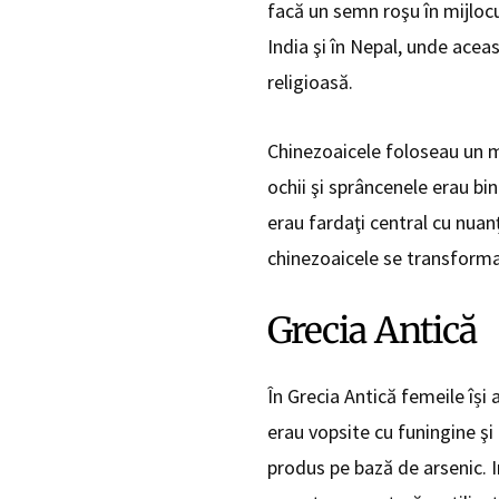
facă un semn roşu în mijlocu
India şi în Nepal, unde acea
religioasă.
Chinezoaicele foloseau un ma
ochii şi sprâncenele erau bin
erau fardaţi central cu nuan
chinezoaicele se transformau
Grecia Antică
În Grecia Antică femeile își
erau vopsite cu funingine şi 
produs pe bază de arsenic. In