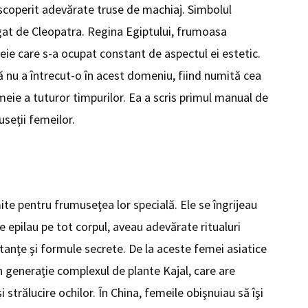
coperit adevărate truse de machiaj. Simbolul
gat de Cleopatra. Regina Egiptului, frumoasa
ie care s-a ocupat constant de aspectul ei estetic.
 nu a întrecut-o în acest domeniu, fiind numită cea
meie a tuturor timpurilor. Ea a scris primul manual de
useții femeilor.
te pentru frumuseţea lor specială. Ele se îngrijeau
e epilau pe tot corpul, aveau adevărate ritualuri
tanţe şi formule secrete. De la aceste femei asiatice
n generaţie complexul de plante Kajal, care are
 strălucire ochilor. În China, femeile obişnuiau să îşi