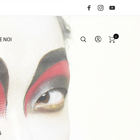
0
E NOI
5