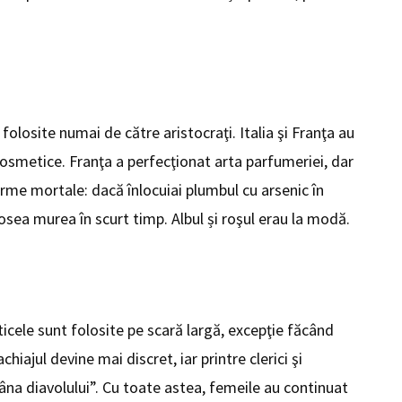
olosite numai de către aristocraţi. Italia şi Franţa au
cosmetice. Franţa a perfecţionat arta parfumeriei, dar
arme mortale: dacă înlocuiai plumbul cu arsenic în
losea murea în scurt timp. Albul și roşul erau la modă.
cele sunt folosite pe scară largă, excepţie făcând
hiajul devine mai discret, iar printre clerici şi
âna diavolului”. Cu toate astea, femeile au continuat