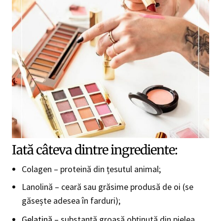
Iată câteva dintre ingrediente:
Colagen – proteină din țesutul animal;
Lanolină – ceară sau grăsime produsă de oi (se
găsește adesea în farduri);
Gelatină
– substanță groasă obținută din pielea