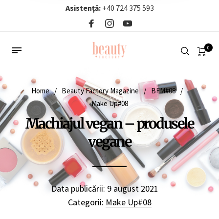
Asistență:
+40 724 375 593‬
0
Home
/
Beauty Factory Magazine
/
BFM#08
/
Make Up#08
Machiajul vegan – produsele
vegane
Data publicării:
9 august 2021
Categorii:
Make Up#08