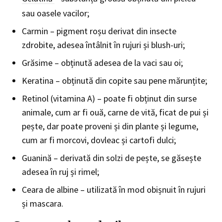
sau oasele vacilor;
Carmin – pigment roșu derivat din insecte
zdrobite, adesea întâlnit în rujuri și blush-uri;
Grăsime – obținută adesea de la vaci sau oi;
Keratina – obținută din copite sau pene mărunțite;
Retinol (vitamina A) – poate fi obținut din surse
animale, cum ar fi ouă, carne de vită, ficat de pui și
pește, dar poate proveni și din plante și legume,
cum ar fi morcovi, dovleac și cartofi dulci;
Guanină – derivată din solzi de pește, se găsește
adesea în ruj și rimel;
Ceara de albine – utilizată în mod obișnuit în rujuri
și mascara.