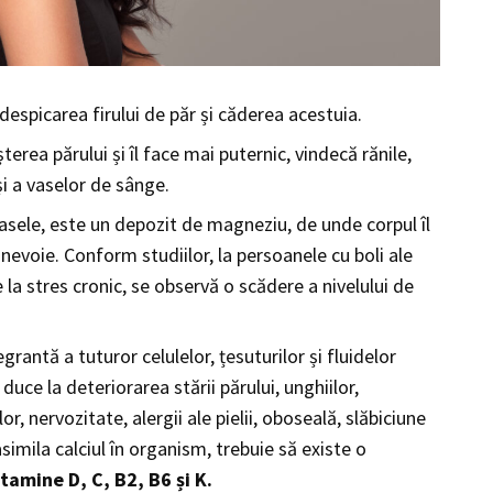
 despicarea firului de păr și căderea acestuia.
erea părului și îl face mai puternic, vindecă rănile,
și a vaselor de sânge.
 oasele, este un depozit de magneziu, de unde corpul îl
nevoie. Conform studiilor, la persoanele cu boli ale
la stres cronic, se observă o scădere a nivelului de
grantă a tuturor celulelor, țesuturilor și fluidelor
duce la deteriorarea stării părului, unghiilor,
elor, nervozitate, alergii ale pielii, oboseală, slăbiciune
imila calciul în organism, trebuie să existe o
itamine D, C, B2, B6 și K.