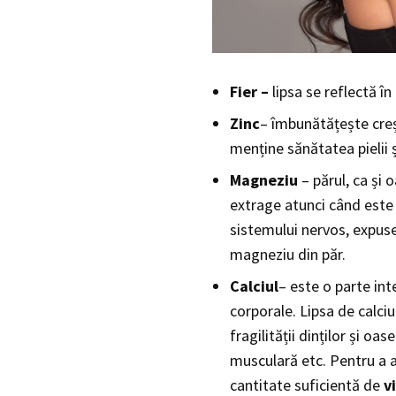
Fier –
lipsa se reflectă în
Zinc
– îmbunătățește creșt
menține sănătatea pielii 
Magneziu
– părul, ca și
extrage atunci când este 
sistemului nervos, expuse 
magneziu din păr.
Calciul
– este o parte inte
corporale. Lipsa de calciu 
fragilității dinților și oas
musculară etc. Pentru a as
cantitate suficientă de
v