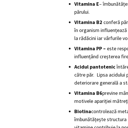
Vitamina E
– îmbunătățeșt
părului.
Vitamina B2
conferă păru
în organism influențează 
la rădăcini iar vârfurile vo
Vitamina PP –
este resp
influențând creșterea fire
Acidul pantotenic
întăre
către păr. Lipsa acidului 
deteriorare generală a stă
Vitamina B6
previne mânc
motivele apariției mătreți
Biotina
controlează metab
îmbunătățește structura g
vitamine contribuie la posi