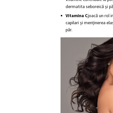
dermatita seboreică și pă
Vitamina C
joacă un rol 
capilari și menținerea elas
păr.