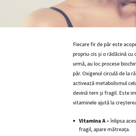
Fiecare fir de păr este acope
propriu-zis și o rădăcină cu o
urmă, au loc procese biochimi
păr. Oxigenul circulă de la r
activează metabolismul celul
devină tern și fragil. Este i
vitaminele ajută la creștere
Vitamina A –
înlipsa aces
fragil, apare mătreața.