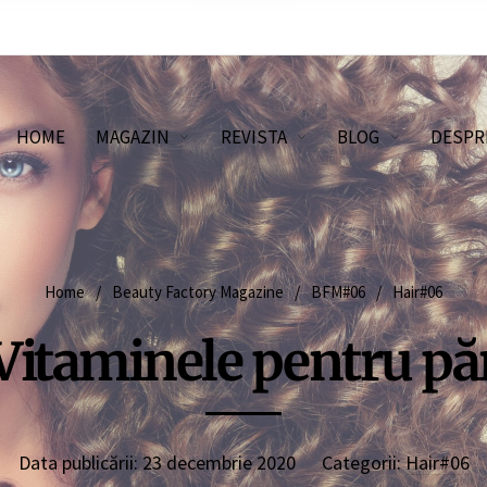
HOME
MAGAZIN
REVISTA
BLOG
DESPR
Home
/
Beauty Factory Magazine
/
BFM#06
/
Hair#06
Vitaminele pentru pă
Data publicării:
23 decembrie 2020
Categorii:
Hair#06