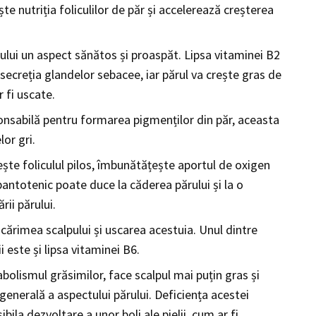
e nutriția foliculilor de păr și accelerează creșterea
lui un aspect sănătos și proaspăt. Lipsa vitaminei B2
secreția glandelor sebacee, iar părul va crește gras de
r fi uscate.
onsabilă pentru formarea pigmenților din păr, aceasta
lor gri.
ște foliculul pilos, îmbunătățește aportul de oxigen
pantotenic poate duce la căderea părului și la o
rii părului.
ărimea scalpului și uscarea acestuia. Unul dintre
i este și lipsa vitaminei B6.
olismul grăsimilor, face scalpul mai puțin gras și
enerală a aspectului părului. Deficiența acestei
bila dezvoltare a unor boli ale pielii, cum ar fi