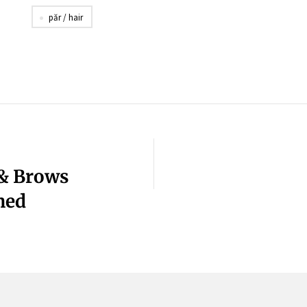
păr / hair
& Brows
hed