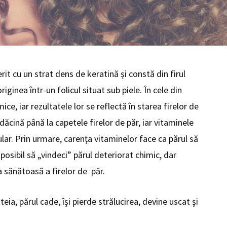
rit cu un strat dens de keratină și constă din firul
riginea într-un folicul situat sub piele. În cele din
ce, iar rezultatele lor se reflectă în starea firelor de
ădăcină până la capetele firelor de păr, iar vitaminele
ar. Prin urmare, carența vitaminelor face ca părul să
mposibil să „vindeci” părul deteriorat chimic, dar
a sănătoasă a firelor de păr.
teia, părul cade, își pierde strălucirea, devine uscat și