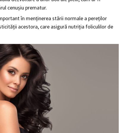
rul cenușiu prematur.
important în menținerea stării normale a pereților
ticității acestora, care asigură nutriția foliculilor de