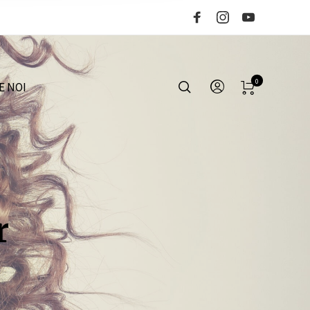
0
E NOI
r