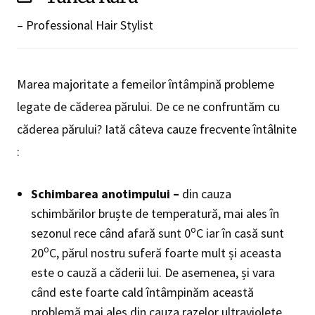
– Professional Hair Stylist
Marea majoritate a femeilor întâmpină probleme
legate de căderea părului. De ce ne confruntăm cu
căderea părului? Iată câteva cauze frecvente întâlnite
:
Schimbarea anotimpului –
din cauza
schimbărilor bruște de temperatură, mai ales în
o
sezonul rece când afară sunt 0
C iar în casă sunt
o
20
C, părul nostru suferă foarte mult și aceasta
este o cauză a căderii lui. De asemenea, și vara
când este foarte cald întâmpinăm această
problemă mai ales din cauza razelor ultraviolete.