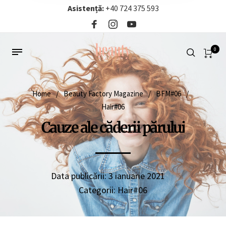
Asistență:
+40 724 375 593‬
0
Home
/
Beauty Factory Magazine
/
BFM#06
/
Hair#06
Cauze ale căderii părului
Data publicării:
3 ianuarie 2021
Categorii:
Hair#06