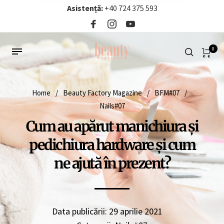
Asistență:
+40 724 375 593‬
0
Home
/
Beauty Factory Magazine
/
BFM#07
/
Nails#07
Cum au apărut manichiura și
pedichiura hardware și cum
ne ajută în prezent?
Data publicării:
29 aprilie 2021