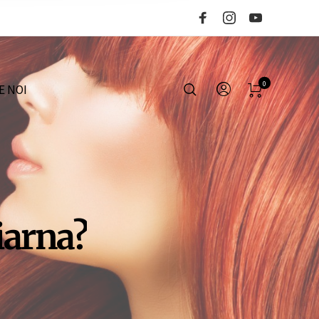
0
E NOI
iarna?