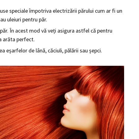
e speciale împotriva electrizării părului cum ar fi un
u uleiuri pentru păr.
u păr. În acest mod vă veți asigura astfel că pentru
a arăta perfect.
ea eșarfelor de lână, căciuli, pălării sau șepci.