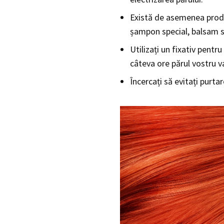
Există de asemenea produs
șampon special, balsam sa
Utilizați un fixativ pentr
câteva ore părul vostru v
Încercați să evitați purtar