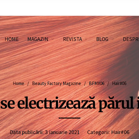
HOME
MAGAZIN
REVISTA
BLOG
DESPR
Home
/
Beauty Factory Magazine
/
BFM#06
/
Hair#06
 se electrizează părul 
Data publicării:
3 ianuarie 2021
Categorii:
Hair#06