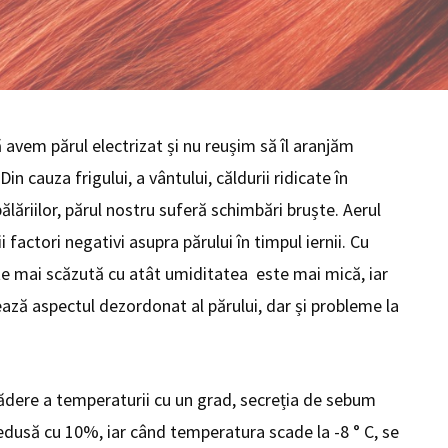
 avem părul electrizat și nu reușim să îl aranjăm
in cauza frigului, a vântului, căldurii ridicate în
 pălăriilor, părul nostru suferă schimbări bruște. Aerul
i factori negativi asupra părului în timpul iernii. Cu
e mai scăzută cu atât umiditatea este mai mică, iar
ază aspectul dezordonat al părului, dar și probleme la
cădere a temperaturii cu un grad, secreția de sebum
edusă cu 10%, iar când temperatura scade la -8 ° C, se