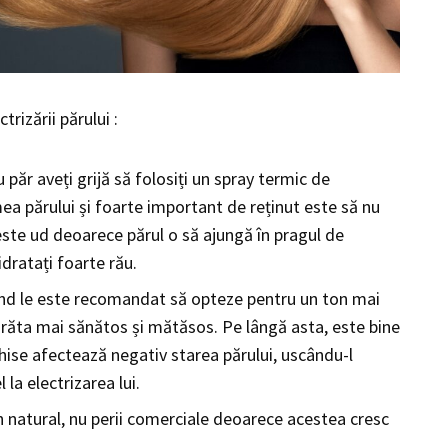
rizării părului :
u păr aveți grijă să folosiți un spray termic de
ea părului și foarte important de reținut este să nu
 este ud deoarece părul o să ajungă în pragul de
hidratați foarte rău.
ond le este recomandat să opteze pentru un ton mai
a arăta mai sănătos și mătăsos. Pe lângă asta, este bine
hise afectează negativ starea părului, uscându-l
la electrizarea lui.
n natural, nu perii comerciale deoarece acestea cresc