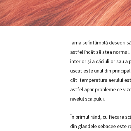
Iarna se întâmplă deseori să
astfel încât să stea normal. D
interior și a căciulilor sau a
uscat este unul din principali
cât temperatura aerului est
astfel apar probleme ce vize
nivelul scalpului.
În primul rând, cu fiecare s
din glandele sebacee este r