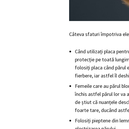
Câteva sfaturi împotriva elect
Când utilizați placa pentr
protecție pe toată lungim
folosiți placa când părul
fierbere, iar astfel îl des
Femeile care au părul bl
închis astfel părul lor v
de știut că nuanțele desc
foarte tare, ducând astfel 
Folosiți pieptene din lem
electrizarea părului.