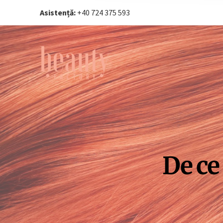
Asistență:
+40 724 375 593‬
De ce