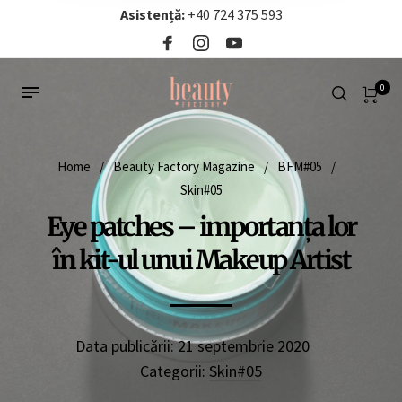
Asistență:
+40 724 375 593‬
0
Home
/
Beauty Factory Magazine
/
BFM#05
/
Skin#05
Eye patches – importanța lor
în kit-ul unui Makeup Artist
Data publicării:
21 septembrie 2020
Categorii:
Skin#05