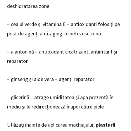
deshidratarea zonei
– ceaiul verde și vitamina E – antioxidanți folosiți pe
post de agenți anti-aging ce netezesc zona
– alantonină – antioxidant cicatrizant, antiiritant și
reparator
– ginseng și aloe vera – agenți reparatori
– glicerină – atrage umiditatea și apa prezentă în
mediu și le redirecționează înapoi către piele
Utilizați înainte de aplicarea machiajului,
plasturii