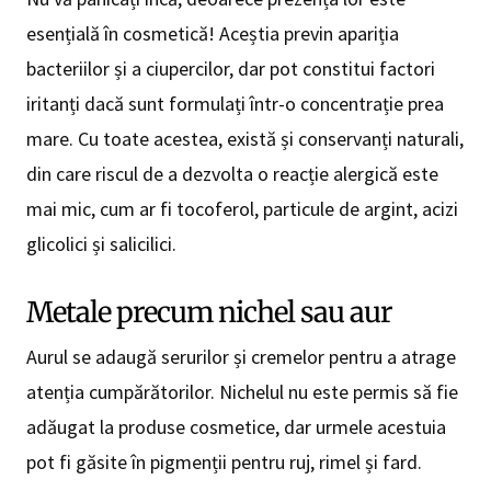
esențială în cosmetică! Aceștia previn apariția
bacteriilor și a ciupercilor, dar pot constitui factori
iritanți dacă sunt formulați într-o concentrație prea
mare. Cu toate acestea, există și conservanți naturali,
din care riscul de a dezvolta o reacție alergică este
mai mic, cum ar fi tocoferol, particule de argint, acizi
glicolici și salicilici.
Metale precum nichel sau aur
Aurul se adaugă serurilor și cremelor pentru a atrage
atenția cumpărătorilor. Nichelul nu este permis să fie
adăugat la produse cosmetice, dar urmele acestuia
pot fi găsite în pigmenții pentru ruj, rimel și fard.