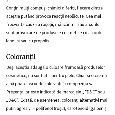
Conțin mulți compuși chimici diferiți, fiecare dintre
aceștia putând provoca reacții neplăcute. Cea mai
frecventă cauză a roșeţii, mâncărimii sau arsurilor
sunt provocare de produsele cosmetice cu alcooli
lanolini sau cu propolis.
Coloranţii
Deşi aceştia adaugă o culoare frumoasă produselor
cosmetice, nu sunt utili pentru piele. Chiar și o cremă
albă poate ascunde coloranți în compoziția sa.
Prezența lor este indicată de marcajele „FD&C” sau
„D&C”. Există, de asemenea, coloranți alternativi mai
puțin agresivi – polifenol (roșu), carotenoid (galben și