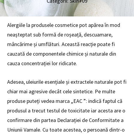
Categorii:
Skin#09
Alergiile la produsele cosmetice pot apărea în mod
neașteptat sub formă de roșeață, descuamare,
mâncărime și umflături. Această reacție poate fi
cauzată de componentele chimice și naturale din
cauza concentrației lor ridicate.
Adesea, uleiurile esențiale și extractele naturale pot fi
chiar mai agresive decât cele sintetice. Pe multe
produse puteți vedea marca „EAC ”: indică faptul că
produsul a trecut testul de toxicitate iar acesta are o
confirmare din partea Declarației de Conformitate a
Uniunii Vamale. Cu toate acestea, o persoană dintr-o