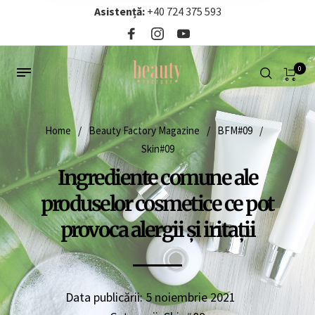
Asistență:
+40 724 375 593‬
0
Home
/
Beauty Factory Magazine
/
BFM#09
/
Skin#09
Ingrediente comune ale
produselor cosmetice ce pot
provoca alergii și iritații
Data publicării:
5 noiembrie 2021