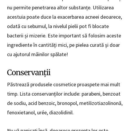
nu permite penetrarea altor substanțe. Utilizarea
acestuia poate duce la exacerbarea acneei deoarece,
odată cu sebumul, la nivelul pielii pot fi blocate
bacterii și mizerie. Este important să folosim aceste
ingrediente în cantități mici, pe pielea curată și doar
cu ajutorul mâinilor spălate!
Conservanţii
Păstrează produsele cosmetice proaspete mai mult
timp. Lista conservanților include: parabeni, benzoat
de sodiu, acid benzoic, bronopol, metilizotiazolinonă,
fenoxietanol, urée, diazolidinil.
Nu vă panicați încă, deoarece prezența lor este