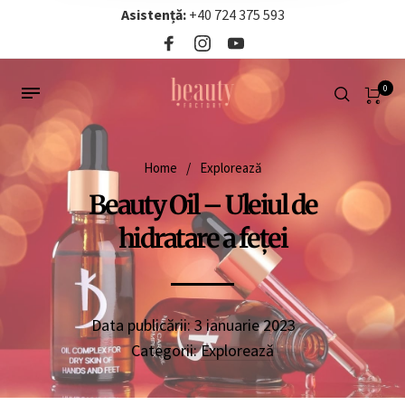
Asistență:
+40 724 375 593‬
0
Home
/
Explorează
Beauty Oil – Uleiul de
hidratare a feței
Data publicării:
3 ianuarie 2023
Categorii:
Explorează