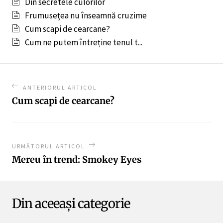
Din secretele culorilor
Frumusețea nu înseamnă cruzime
Cum scapi de cearcane?
Cum ne putem întreține tenul t...
ANTERIORUL ARTICOL
Cum scapi de cearcane?
URMĂTORUL ARTICOL
Mereu în trend: Smokey Eyes
Din aceeași categorie