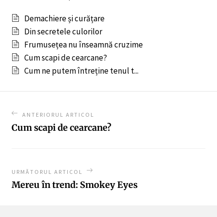
Demachiere și curățare
Din secretele culorilor
Frumusețea nu înseamnă cruzime
Cum scapi de cearcane?
Cum ne putem întreține tenul t...
ANTERIORUL ARTICOL
Cum scapi de cearcane?
URMĂTORUL ARTICOL
Mereu în trend: Smokey Eyes