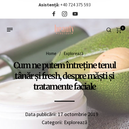
Asistență:
+40 724 375 593‬
0
Home
/
Explorează
Cum ne putem întreține tenul
tânăr și fresh, despre măști și
tratamente faciale
Data publicării:
17 octombrie 2019
Categorii:
Explorează