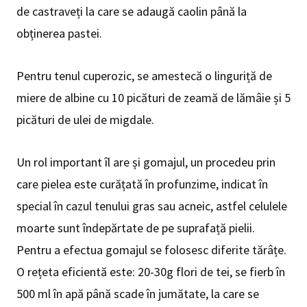
de castraveți la care se adaugă caolin până la
obținerea pastei.
Pentru tenul cuperozic, se amestecă o linguriță de
miere de albine cu 10 picături de zeamă de lămâie și 5
picături de ulei de migdale.
Un rol important îl are și gomajul, un procedeu prin
care pielea este curățată în profunzime, indicat în
special în cazul tenului gras sau acneic, astfel celulele
moarte sunt îndepărtate de pe suprafață pielii.
Pentru a efectua gomajul se folosesc diferite tărâțe.
O rețeta eficientă este: 20-30g flori de tei, se fierb în
500 ml în apă până scade în jumătate, la care se