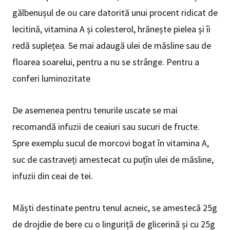
gălbenușul de ou care datorită unui procent ridicat de
lecitină, vitamina A și colesterol, hrănește pielea și îi
redă suplețea. Se mai adaugă ulei de măsline sau de
floarea soarelui, pentru a nu se strânge. Pentru a
conferi luminozitate
De asemenea pentru tenurile uscate se mai
recomandă infuzii de ceaiuri sau sucuri de fructe.
Spre exemplu sucul de morcovi bogat în vitamina A,
suc de castraveți amestecat cu puțîn ulei de măsline,
infuzii din ceai de tei.
Măști destinate pentru tenul acneic, se amestecă 25g
de drojdie de bere cu o linguriță de glicerină și cu 25g