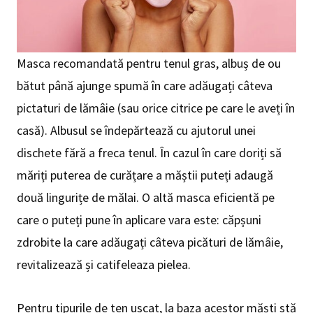
Masca recomandată pentru tenul gras, albuș de ou
bătut până ajunge spumă în care adăugați câteva
pictaturi de lămâie (sau orice citrice pe care le aveți în
casă). Albusul se îndepărtează cu ajutorul unei
dischete fără a freca tenul. În cazul în care doriți să
măriți puterea de curățare a măștii puteți adaugă
două lingurițe de mălai. O altă masca eficientă pe
care o puteți pune în aplicare vara este: căpșuni
zdrobite la care adăugați câteva picături de lămâie,
revitalizează și catifeleaza pielea.
Pentru tipurile de ten uscat, la baza acestor măști stă