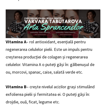
Vitamina A
– rol antioxidant, esențială pentru
regenerarea celulelor pielii. Este un impuls pentru
creșterea producției de colagen și regenerarea
celulelor. Vitamina A o puteți găși în: gălbenușul de
ou, morcovi, spanac, caise, salată verde etc.
Vitamina B
– crește nivelul acizilor grași stimulând
exfolierea pielii și fermitatea ei. O puteți găși în:
drojdie, ouă, ficat, legume etc.