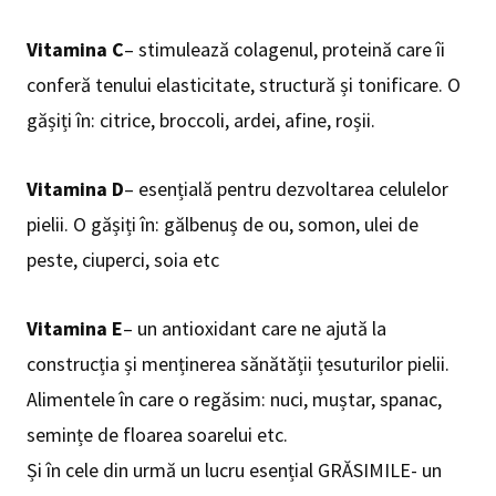
Vitamina C
– stimulează colagenul, proteină care îi
conferă tenului elasticitate, structură și tonificare. O
gășiți în: citrice, broccoli, ardei, afine, roșii.
Vitamina D
– esențială pentru dezvoltarea celulelor
pielii. O gășiți în: gălbenuș de ou, somon, ulei de
peste, ciuperci, soia etc
Vitamina E
– un antioxidant care ne ajută la
construcția și menținerea sănătății țesuturilor pielii.
Alimentele în care o regăsim: nuci, muștar, spanac,
semințe de floarea soarelui etc.
Și în cele din urmă un lucru esențial GRĂSIMILE- un