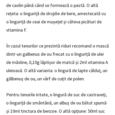
de caolin până când se formează o pastă. O altă
rețeta: o linguriță de drojdie de bere, amestecată cu
o linguriță de ceai de mușețel și câteva picături de
vitamina F.
În cazul tenurilor ce prezintă riduri recomand o mască
dintr-un galbenus de ou frecat cu o linguriță de ulei
de măsline, 0,10g lăptișor de matcă și 2ml vitamina A
uleioasă. O altă varianta: o lingură de lapte călduț, un
gălbenuș de ou, un vârf de cuțit de polen.
Pentru tenurile iritate, o lingură de suc de castraveți,
o linguriță de smântână, un albuș de ou bătut spumă
și 10ml tinctura de benzoe. O altă opțiune: 50ml suc