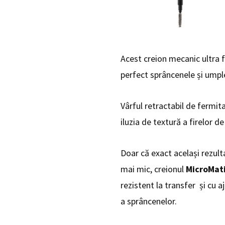
Acest creion mecanic ultra 
perfect sprâncenele și umpl
Vârful retractabil de fermit
iluzia de textură a firelor de
Doar că exact același rezulta
mai mic, creionul
MicroMat
rezistent la transfer și cu a
a sprâncenelor.