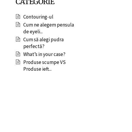
CATEGORIE
Contouring-ul
Cum ne alegem pensula
de eyeli...
Cum să alegi pudra
perfectă?
What’s in your case?
Produse scumpe VS
Produse ieft...