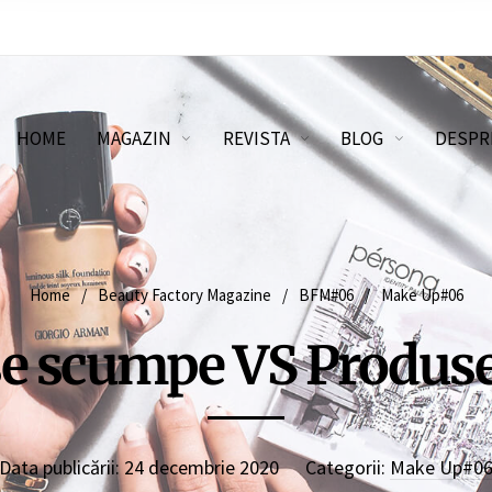
HOME
MAGAZIN
REVISTA
BLOG
DESPR
Home
/
Beauty Factory Magazine
/
BFM#06
/
Make Up#06
e scumpe VS Produse 
Data publicării:
24 decembrie 2020
Categorii:
Make Up#0