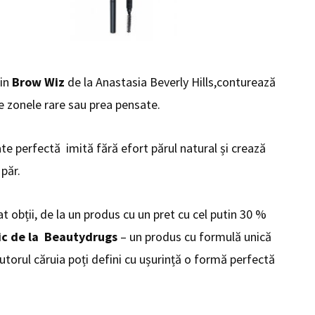
fin
Brow Wiz
de la Anastasia Beverly Hills,conturează
e zonele rare sau prea pensate.
ate perfectă imită fără efort părul natural și crează
 păr.
t obții, de la un produs cu un pret cu cel putin 30 %
ic de la Beautydrugs
– un produs cu formulă unică
jutorul căruia poți defini cu ușurință o formă perfectă