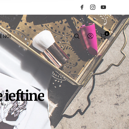
0
E NOI
ieftine
6