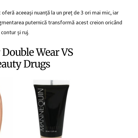
2
oferă aceeași nuanță la un preț de 3 ori mai mic, iar
igmentarea puternică transformă acest creion oricând
 contur și ruj.
r Double Wear VS
auty Drugs