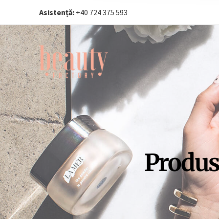
Asistență:
+40 724 375 593‬
Produs