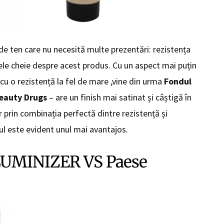
e ten care nu necesită multe prezentări: rezistența
ele cheie despre acest produs. Cu un aspect mai puțin
 cu o rezistență la fel de mare ,vine din urma
Fondul
eauty Drugs
– are un finish mai satinat și câștigă în
r prin combinația perfectă dintre rezistență și
țul este evident unul mai avantajos.
 LUMINIZER VS Paese