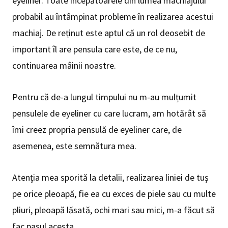
eyeliner. Toate începătoarele din lumea machiajului
probabil au întâmpinat probleme în realizarea acestui
machiaj. De reținut este aptul că un rol deosebit de
important îl are pensula care este, de ce nu,
continuarea mâinii noastre.
Pentru că de-a lungul timpului nu m-au mulțumit
pensulele de eyeliner cu care lucram, am hotărât să
îmi creez propria pensulă de eyeliner care, de
asemenea, este semnătura mea.
Atenția mea sporită la detalii, realizarea liniei de tuș
pe orice pleoapă, fie ea cu exces de piele sau cu multe
pliuri, pleoapă lăsată, ochi mari sau mici, m-a făcut să
fac pasul acesta.