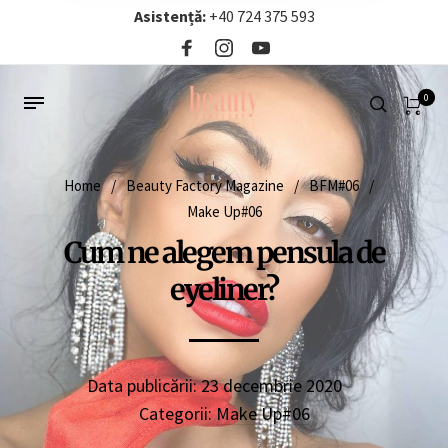
Asistență:
+40 724 375 593‬
0
Home
/
Beauty Factory Magazine
/
BFM#06
/
Make Up#06
Cum ne alegem pensula de
eyeliner?
Data publicării:
23 decembrie 2020
Categorii:
Make Up#06