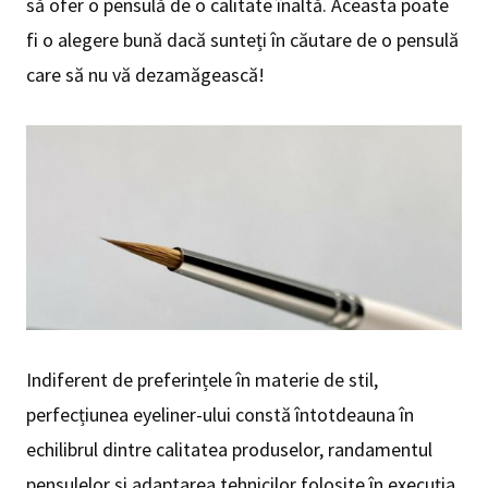
să ofer o pensulă de o calitate înaltă. Aceasta poate
fi o alegere bună dacă sunteți în căutare de o pensulă
care să nu vă dezamăgească!
Indiferent de preferințele în materie de stil,
perfecțiunea eyeliner-ului constă întotdeauna în
echilibrul dintre calitatea produselor, randamentul
pensulelor și adaptarea tehnicilor folosite în execuția