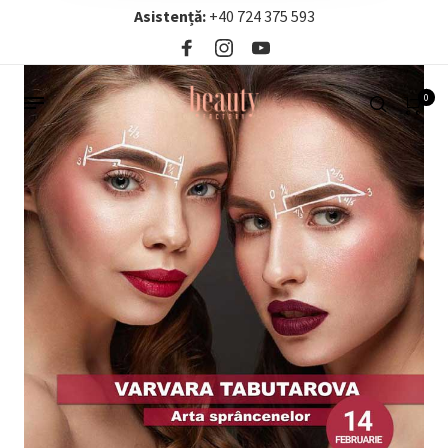
Asistență:
+40 724 375 593‬
0