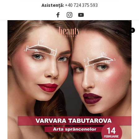
Asistență:
+40 724 375 593‬
0