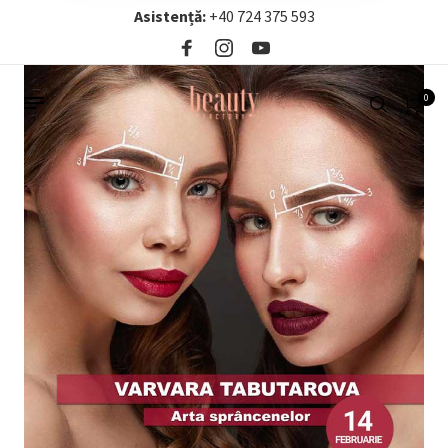
Asistență:
+40 724 375 593‬
0