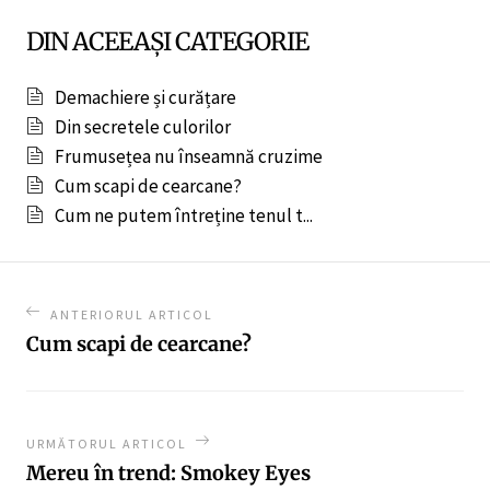
DIN ACEEAȘI CATEGORIE
Demachiere și curățare
Din secretele culorilor
Frumusețea nu înseamnă cruzime
Cum scapi de cearcane?
Cum ne putem întreține tenul t...
ANTERIORUL ARTICOL
Cum scapi de cearcane?
URMĂTORUL ARTICOL
Mereu în trend: Smokey Eyes