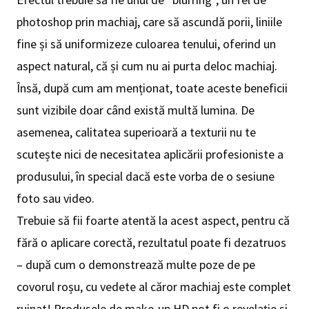
photoshop prin machiaj, care să ascundă porii, liniile
fine și să uniformizeze culoarea tenului, oferind un
aspect natural, că și cum nu ai purta deloc machiaj.
Însă, după cum am menționat, toate aceste beneficii
sunt vizibile doar când există multă lumina. De
asemenea, calitatea superioară a texturii nu te
scutește nici de necesitatea aplicării profesioniste a
produsului, în special dacă este vorba de o sesiune
foto sau video.
Trebuie să fii foarte atentă la acest aspect, pentru că
fără o aplicare corectă, rezultatul poate fi dezatruos
– după cum o demonstrează multe poze de pe
covorul roșu, cu vedete al căror machiaj este complet
ruinat! Produsele de make-up HD pot fi o revelație și,