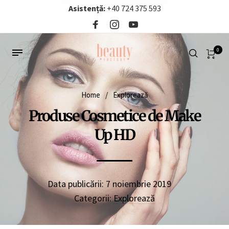
Asistență:
+40 724 375 593‬
0
Home
/
Explorează
Produse Cosmetice de Make
Up HD
Data publicării:
7 noiembrie 2019
Categorii:
Explorează