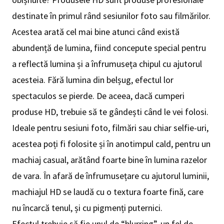
destinate în primul rând sesiunilor foto sau filmărilor.
Acestea arată cel mai bine atunci când există
abundență de lumina, fiind concepute special pentru
a reflectă lumina și a înfrumuseța chipul cu ajutorul
acesteia. Fără lumina din belșug, efectul lor
spectaculos se pierde. De aceea, dacă cumperi
produse HD, trebuie să te gândești când le vei folosi.
Ideale pentru sesiuni foto, filmări sau chiar selfie-uri,
acestea poți fi folosite și în anotimpul cald, pentru un
machiaj casual, arătând foarte bine în lumina razelor
de vara. În afară de înfrumusețare cu ajutorul luminii,
machiajul HD se laudă cu o textura foarte fină, care
nu încarcă tenul, și cu pigmenți puternici.
Efectul trebuie să fie unul de “blurring”, un fel de