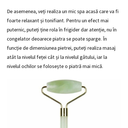
De asemenea, veți realiza un mic spa acasă care va fi
foarte relaxant și tonifiant. Pentru un efect mai
puternic, puteți ține rola în frigider dar atenție, nu în
congelator deoarece piatra se poate sparge. În
funcție de dimensiunea pietrei, puteți realiza masaj
atât la nivelul feței cât și la nivelul gâtului, iar la
nivelul ochilor se folosește o piatră mai mică.