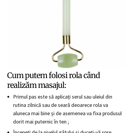
Cum putem folosi rola când
realizăm masajul:
Primul pas este să aplicați serul sau uleiul din
rutina zilnică sau de seară deoarece rola va
aluneca mai bine și de asemenea va fixa produsul
dorit mai puternic în ten ;
Începeți de la nivelul gâtului și duceți-vă spre