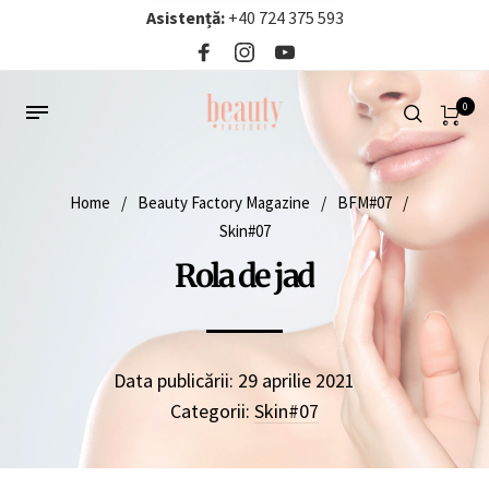
Asistență:
+40 724 375 593‬
0
Home
/
Beauty Factory Magazine
/
BFM#07
/
Skin#07
Rola de jad
Data publicării:
29 aprilie 2021
Categorii:
Skin#07