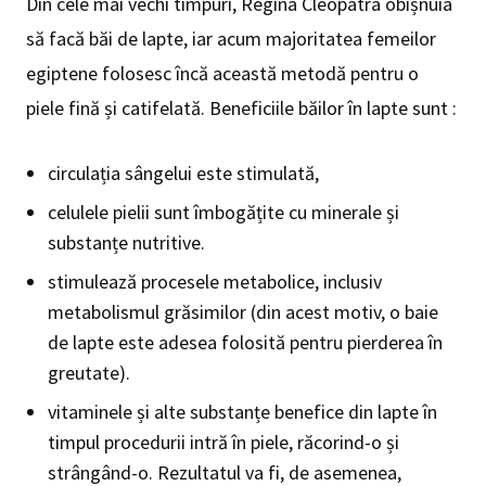
Din cele mai vechi timpuri, Regina Cleopatra obișnuia
să facă băi de lapte, iar acum majoritatea femeilor
egiptene folosesc încă această metodă pentru o
piele fină și catifelată. Beneficiile băilor în lapte sunt :
circulația sângelui este stimulată,
celulele pielii sunt îmbogățite cu minerale și
substanțe nutritive.
stimulează procesele metabolice, inclusiv
metabolismul grăsimilor (din acest motiv, o baie
de lapte este adesea folosită pentru pierderea în
greutate).
vitaminele și alte substanțe benefice din lapte în
timpul procedurii intră în piele, răcorind-o și
strângând-o. Rezultatul va fi, de asemenea,