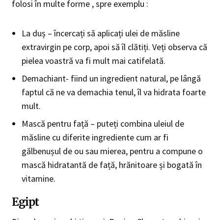
folosi în multe forme , spre exemplu :
La duș – încercați să aplicați ulei de măsline
extravirgin pe corp, apoi să îl clătiți. Veți observa că
pielea voastră va fi mult mai catifelată.
Demachiant- fiind un ingredient natural, pe lângă
faptul că ne va demachia tenul, îl va hidrata foarte
mult.
Mască pentru față – puteți combina uleiul de
măsline cu diferite ingrediente cum ar fi
gălbenușul de ou sau mierea, pentru a compune o
mască hidratantă de față, hrănitoare și bogată în
vitamine.
Egipt