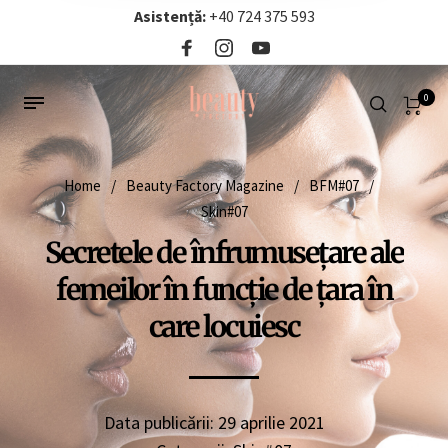
Asistență:
+40 724 375 593‬
0
Home
/
Beauty Factory Magazine
/
BFM#07
/
Skin#07
Secretele de înfrumusețare ale
femeilor în funcție de țara în
care locuiesc
Data publicării:
29 aprilie 2021