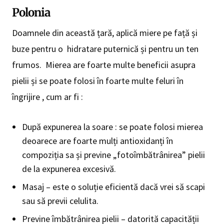
Polonia
Doamnele din această țară, aplică miere pe față și
buze pentru o hidratare puternică și pentru un ten
frumos. Mierea are foarte multe beneficii asupra
pielii și se poate folosi în foarte multe feluri în
îngrijire , cum ar fi :
După expunerea la soare : se poate folosi mierea
deoarece are foarte mulți antioxidanți în
compoziția sa și previne „fotoîmbătrânirea” pielii
de la expunerea excesivă.
Masaj – este o soluție eficientă dacă vrei să scapi
sau să previi celulita.
Previne îmbătrânirea pielii – datorită capacității