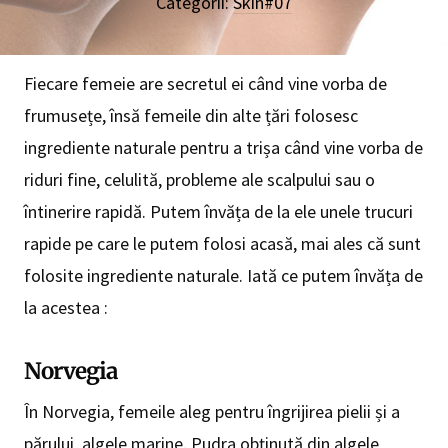
Categorii:
Skin#07
Fiecare femeie are secretul ei când vine vorba de
frumusețe, însă femeile din alte țări folosesc
ingrediente naturale pentru a trișa când vine vorba de
riduri fine, celulită, probleme ale scalpului sau o
întinerire rapidă. Putem învăța de la ele unele trucuri
rapide pe care le putem folosi acasă, mai ales că sunt
folosite ingrediente naturale. Iată ce putem învăța de
la acestea :
Norvegia
În Norvegia, femeile aleg pentru îngrijirea pielii și a
părului, algele marine. Pudra obținută din algele