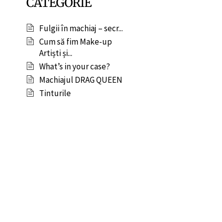
CATEGORIE
Fulgii în machiaj – secr...
Cum să fim Make-up
Artiști și...
What’s in your case?
Machiajul DRAG QUEEN
Tinturile