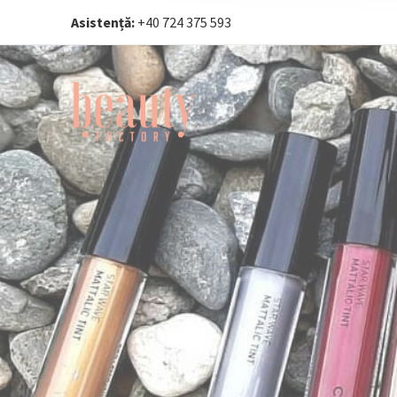
Asistență:
+40 724 375 593‬