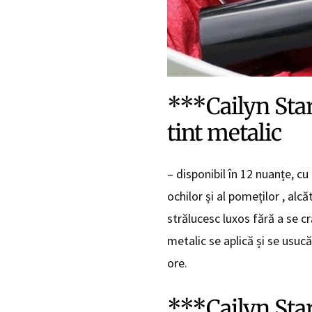
***Cailyn Star
tint metalic
– disponibil în 12 nuanțe, cu
ochilor și al pomeților , alc
strălucesc luxos fără a se c
metalic se aplică și se usucă
ore.
***Cailyn Star