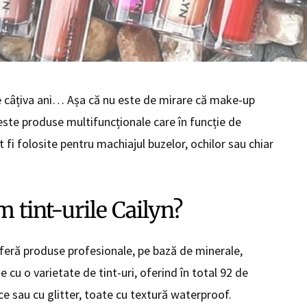
de câțiva ani… Așa că nu este de mirare că make-up
este produse multifuncționale care în funcție de
ot fi folosite pentru machiajul buzelor, ochilor sau chiar
.
m tint-urile Cailyn?
feră produse profesionale, pe bază de minerale,
cu o varietate de tint-uri, oferind în total 92 de
ce sau cu glitter, toate cu textură waterproof.