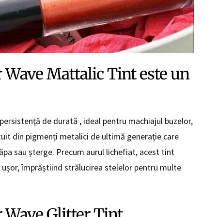
 Wave Mattalic Tint este un
 persistență de durată , ideal pentru machiajul buzelor,
ătuit din pigmenți metalici de ultimă generație care
răpa sau șterge. Precum aurul lichefiat, acest tint
 ușor, împrăștiind strălucirea stelelor pentru multe
 Wave Glitter Tint