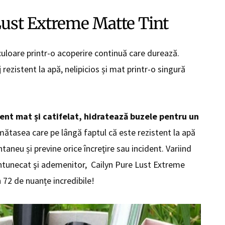
Lust Extreme Matte Tint
culoare printr-o acoperire continuă care durează.
j rezistent la apă, nelipicios și mat printr-o singură
nt mat și catifelat, hidratează buzele pentru un
ătasea care pe lângă faptul că este rezistent la apă
ntaneu și previne orice încreţire sau incident. Variind
 întunecat şi ademenitor, Cailyn Pure Lust Extreme
n 72 de nuanțe incredibile!