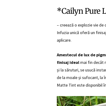
*Cailyn Pure 
– creează o explozie vie de 
Infuzia unică oferă un finisa
aplicare.
Amestecul de lux de pigme
finisaj ideal
mai fin decât m
și la săruturi, se usucă insta
de la moale și sufocant, la
Matte Tint este disponibil î