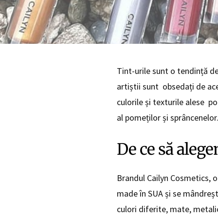
Tint-urile sunt o tendință 
artiștii sunt obsedați de ac
culorile și texturile alese p
al pomeților și sprâncenelor
De ce să alege
Brandul Cailyn Cosmetics, o
made în SUA și se mândrește 
culori diferite, mate, metali