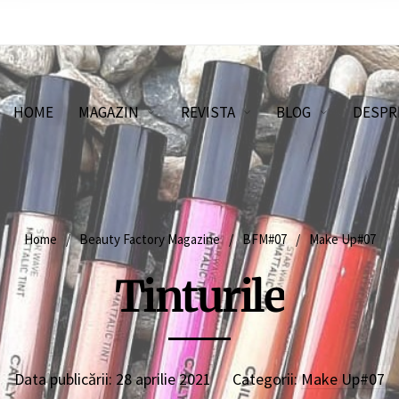
HOME
MAGAZIN
REVISTA
BLOG
DESPR
Home
/
Beauty Factory Magazine
/
BFM#07
/
Make Up#07
Tinturile
Data publicării:
28 aprilie 2021
Categorii:
Make Up#07