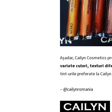
Așadar, Cailyn Cosmetics p
variate culori, texturi di
tint-urile preferate la Caily
–
@cailynromania