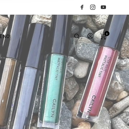
0
E NOI